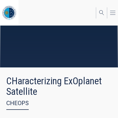
Pasar
al
contenido
principal
CHaracterizing ExOplanet
Satellite
CHEOPS