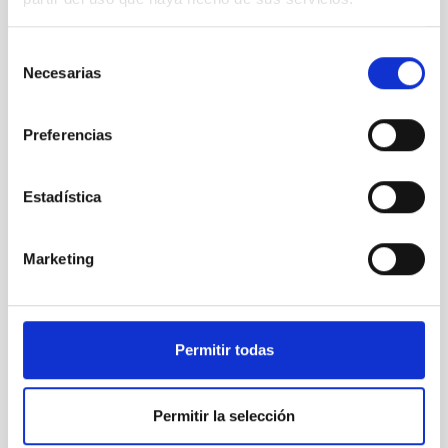
Selección
Necesarias
de
consentimiento
Preferencias
Estadística
Marketing
GREGOR
Telescopio Solar GREGOR
Permitir todas
Telescopio
Diurno
Ø 150.00 cm
Permitir la selección