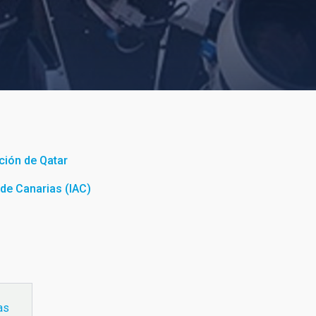
ción de Qatar
a de Canarias (IAC)
as