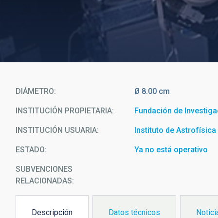
DIÁMETRO
Ø 8.00 cm
INSTITUCIÓN PROPIETARIA
Fundación de Investiga
INSTITUCIÓN USUARIA
Instituto de Astrofísic
ESTADO
Ya no está operativo
SUBVENCIONES
RELACIONADAS:
Descripción
Datos técnicos
Notici