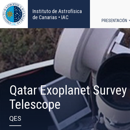
Pasar
al
Instituto de Astrofísica
contenido
de Canarias • IAC
PRESENTACIÓN
principal
Navega
principa
Qatar Exoplanet Survey
Telescope
QES