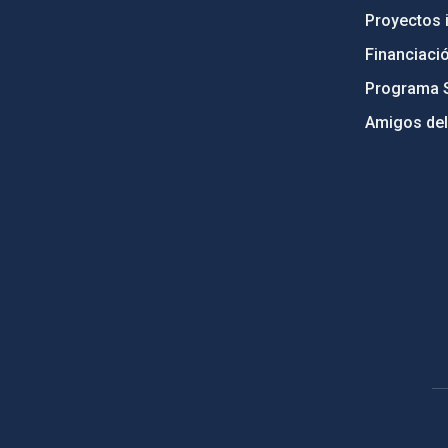
Proyectos i
Financiaci
Programa 
Amigos del
PostFooter > Newsletter link