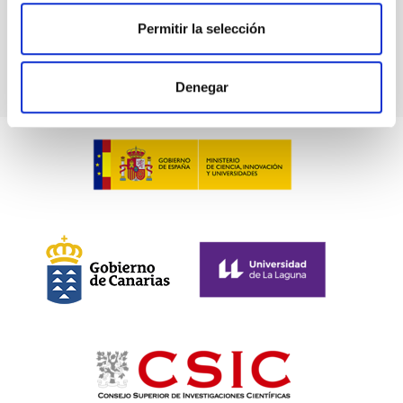
Telescopio Solar GREGOR
Permitir la selección
Telescopio
Diurno
Ø 150.00 cm
Denegar