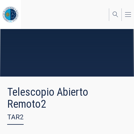
Pasar
al
contenido
principal
Telescopio Abierto
Remoto2
TAR2