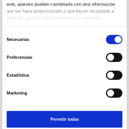
web, quienes pueden combinarla con otra información
que les haya proporcionado o que hayan recopilado a
partir del uso que haya hecho de sus servicios.
TCS
Telescopio Carlos Sanchez
Telescopio
Ø 152.00 cm
Selección
Necesarias
de
consentimiento
Preferencias
Estadística
Marketing
Permitir todas
GREGOR