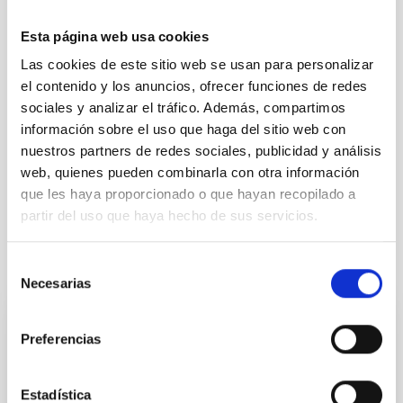
Esta página web usa cookies
Las cookies de este sitio web se usan para personalizar
el contenido y los anuncios, ofrecer funciones de redes
sociales y analizar el tráfico. Además, compartimos
información sobre el uso que haga del sitio web con
nuestros partners de redes sociales, publicidad y análisis
web, quienes pueden combinarla con otra información
que les haya proporcionado o que hayan recopilado a
partir del uso que haya hecho de sus servicios.
Selección
Te puede interesar
Necesarias
de
consentimiento
CONTRATO INDEFINIDO
Preferencias
Dos contratos - Ingeniería Especialidad
Mecánica- GTCAO.PS-2026-057
Estadística