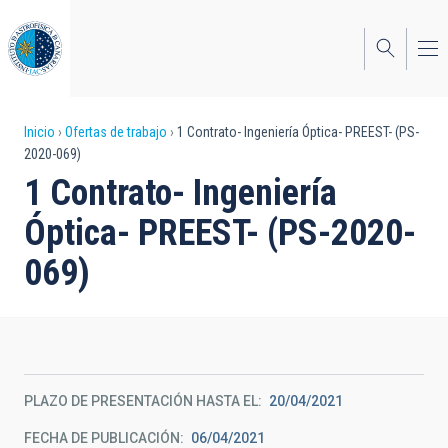
Pasar
al
contenido
principal
Sobrescribir
Inicio
Ofertas de trabajo
1 Contrato- Ingeniería Óptica- PREEST- (PS-
2020-069)
enlaces
1 Contrato- Ingeniería
de
Óptica- PREEST- (PS-2020-
ayuda
069)
a
la
navegación
PLAZO DE PRESENTACIÓN HASTA EL
20/04/2021
FECHA DE PUBLICACIÓN
06/04/2021