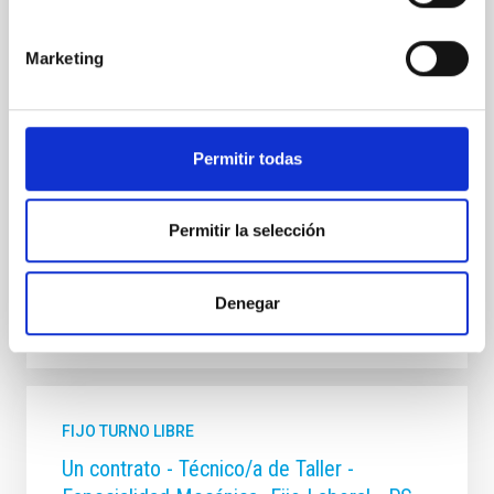
Se convoca proceso selectivo para formalizar un
contrato laboral de duración indefinida (Artículo 23bis
Marketing
de la Ley 14/2011, de 1 de junio, de la Ciencia, la
Tecnología y la Innovación), fuera de convenio, por el
sistema general de acceso libre y que tendrá, entre
otras, las siguientes funciones: Dentro del equipo de
Permitir todas
mecánica del proyecto sistema
Fecha de publicación
17/07/2026
Plazo de presentación hasta el
07/08/2026
Permitir la selección
Abierto
Denegar
FIJO TURNO LIBRE
Un contrato - Técnico/a de Taller -