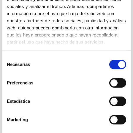
RESUELTO
sociales y analizar el tráfico. Además, compartimos
PERFIL DEL PUESTO
información sobre el uso que haga del sitio web con
TÉCNICO/A
nuestros partners de redes sociales, publicidad y análisis
TITULACIÓN REQUERIDA
web, quienes pueden combinarla con otra información
NIVEL ESPAÑOL MÁSTER (MECES 3)
que les haya proporcionado o que hayan recopilado a
ESPECIALIDAD
partir del uso que haya hecho de sus servicios.
INGENIERÍA INFORMÁTICA
PROMOCIÓN INTERNA
Selección
NO
Necesarias
de
consentimiento
PS-2025-031 BASES CONVOCATORIA
Preferencias
ANEXO III SOLICITUD
Estadística
Marketing