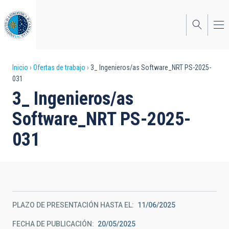
Pasar
al
contenido
principal
Sobrescribir
Inicio
Ofertas de trabajo
3_ Ingenieros/as Software_NRT PS-2025-
031
enlaces
3_ Ingenieros/as
de
Software_NRT PS-2025-
ayuda
031
a
la
navegación
PLAZO DE PRESENTACIÓN HASTA EL
11/06/2025
FECHA DE PUBLICACIÓN
20/05/2025