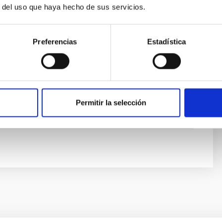
Santacruz Medina
r del uso que haya hecho de sus servicios.
ísica de Canarias (IAC)
tivo/a
Preferencias
Estadística
Piñero
ísica de Canarias (IAC)
Permitir la selección