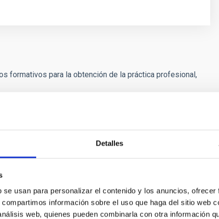
s formativos para la obtención de la práctica profesional,
 de la práctica profesional podrán concertarse con
te o capacite obtenido dentro de los
tres años
, o de los
acidad
, siguientes a la terminación de los
Detalles
s
b se usan para personalizar el contenido y los anuncios, ofrecer
s, compartimos información sobre el uso que haga del sitio web 
 análisis web, quienes pueden combinarla con otra información q