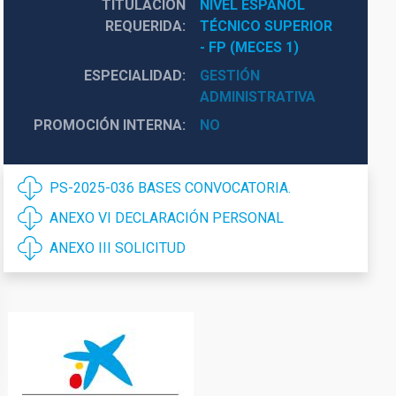
TITULACIÓN
NIVEL ESPAÑOL 
REQUERIDA
TÉCNICO SUPERIOR 
- FP (MECES 1)
ESPECIALIDAD
GESTIÓN
ADMINISTRATIVA
PROMOCIÓN INTERNA
NO
PS-2025-036 BASES CONVOCATORIA.
ANEXO VI DECLARACIÓN PERSONAL
ANEXO III SOLICITUD