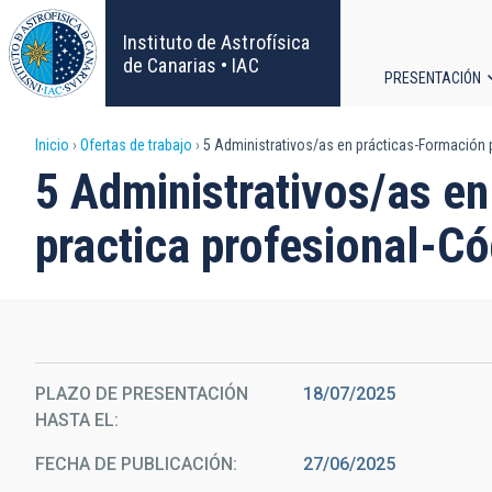
Pasar
al
Instituto de Astrofísica
contenido
de Canarias • IAC
PRESENTACIÓN
principal
Navega
Sobrescribir
Inicio
Ofertas de trabajo
5 Administrativos/as en prácticas-Formación p
principa
5 Administrativos/as en
enlaces
practica profesional-C
de
ayuda
a
la
PLAZO DE PRESENTACIÓN
18/07/2025
HASTA EL
navegación
FECHA DE PUBLICACIÓN
27/06/2025