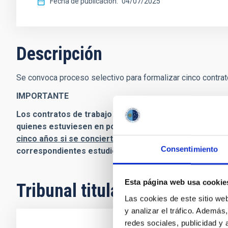
Fecha de publicación
04/07/2025
Descripción
Se convoca proceso selectivo para formalizar cinco contrato
IMPORTANTE
Los contratos de trabajo formativos para la obtención
quienes estuviesen en posesión de un título que habili
cinco años si se concierta con una persona con discap
Consentimiento
correspondientes estudios.
Esta página web usa cookie
Tribunal titular
Las cookies de este sitio we
y analizar el tráfico. Ademá
redes sociales, publicidad y