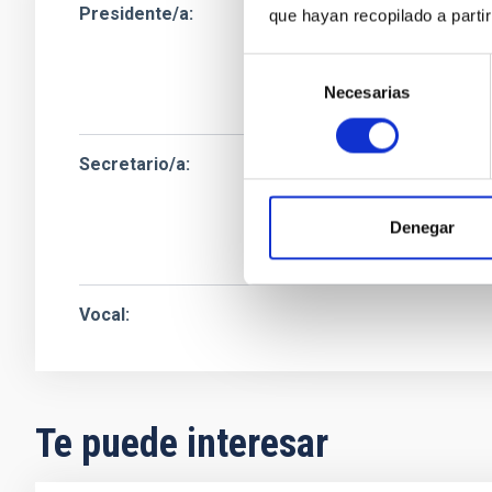
Presidente/a
Ms.
Acerina María
que hayan recopilado a parti
Instituto de Astrof
Selección
Jefe/a Administra
Necesarias
de
consentimiento
Secretario/a
Sr.
Alfredo
García 
Instituto de Astrof
Denegar
Ingeniero/a
Vocal
Te puede interesar