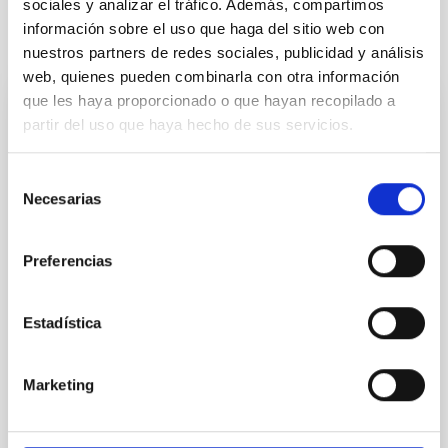
sociales y analizar el tráfico. Además, compartimos
información sobre el uso que haga del sitio web con
Te puede interesar
nuestros partners de redes sociales, publicidad y análisis
web, quienes pueden combinarla con otra información
que les haya proporcionado o que hayan recopilado a
FIJO TURNO LIBRE
partir del uso que haya hecho de sus servicios.
Un contrato - Técnico/a de Taller -
Especialidad Mecánica- Fijo Laboral - PS-
Selección
Necesarias
de
2026-032
consentimiento
Se convoca proceso selectivo para el ingreso, como
Preferencias
personal laboral fijo, de un puesto de trabajo con la
categoría profesional de Técnico/a de Taller, acogido
al Convenio y que tendrá, entre otras, las siguientes
Estadística
funciones: Realización de trabajos de fabricación
mecánica, ajuste y montaje de piezas y conjuntos,
empleando máquinas herramienta
Marketing
Fecha de publicación
13/07/2026
Plazo de presentación hasta el
10/08/2026