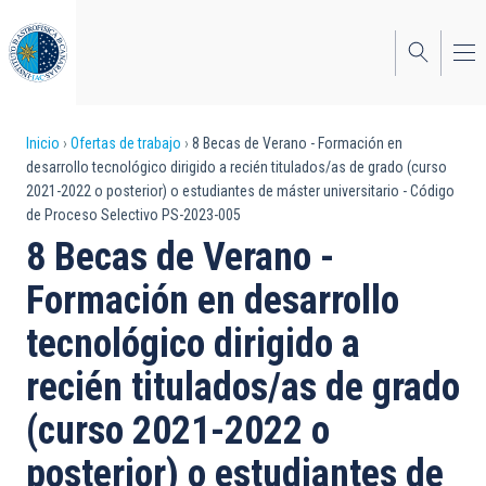
Pasar
al
contenido
principal
Sobrescribir
Inicio
Ofertas de trabajo
8 Becas de Verano - Formación en
desarrollo tecnológico dirigido a recién titulados/as de grado (curso
enlaces
2021-2022 o posterior) o estudiantes de máster universitario - Código
de Proceso Selectivo PS-2023-005
de
8 Becas de Verano -
ayuda
Formación en desarrollo
a
tecnológico dirigido a
la
navegación
recién titulados/as de grado
(curso 2021-2022 o
posterior) o estudiantes de