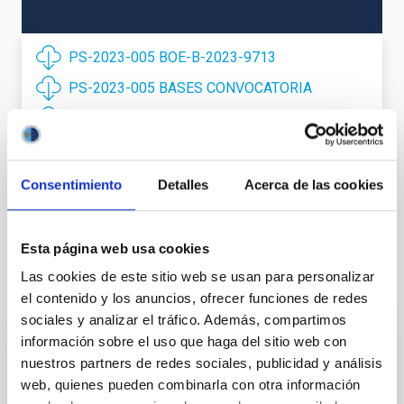
PS-2023-005 BOE-B-2023-9713
PS-2023-005 BASES CONVOCATORIA
Anexo IV DOCUMENTOS ALEGADOS
ANEXO VI DECLARACIÓN BV
Anexo III Solicitud BV
Consentimiento
Detalles
Acerca de las cookies
Esta página web usa cookies
Las cookies de este sitio web se usan para personalizar
Te puede interesar
el contenido y los anuncios, ofrecer funciones de redes
sociales y analizar el tráfico. Además, compartimos
información sobre el uso que haga del sitio web con
CONTRATO INDEFINIDO
nuestros partners de redes sociales, publicidad y análisis
Dos contratos - Ingeniería Especialidad
web, quienes pueden combinarla con otra información