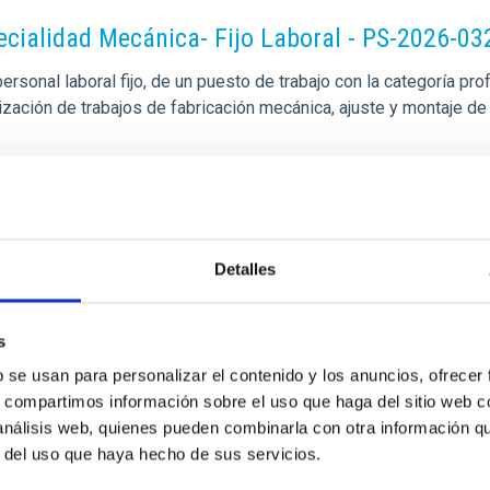
pecialidad Mecánica- Fijo Laboral - PS-2026-03
sonal laboral fijo, de un puesto de trabajo con la categoría pro
alización de trabajos de fabricación mecánica, ajuste y montaje
Detalles
s
b se usan para personalizar el contenido y los anuncios, ofrecer
s, compartimos información sobre el uso que haga del sitio web 
 análisis web, quienes pueden combinarla con otra información q
o General Observatorios (ORM-La Palma) - Fij
r del uso que haya hecho de sus servicios.
rsonal laboral fijo, de un puesto de trabajo con la categoría p