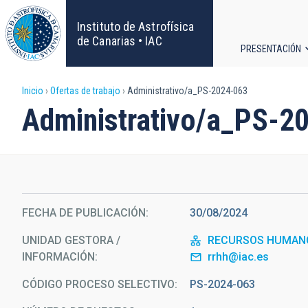
Pasar
al
Instituto de Astrofísica
contenido
de Canarias • IAC
PRESENTACIÓN
principal
Navega
Sobrescribir
Inicio
Ofertas de trabajo
Administrativo/a_PS-2024-063
principa
Administrativo/a_PS-2
enlaces
de
ayuda
FECHA DE PUBLICACIÓN
30/08/2024
a
UNIDAD GESTORA /
RECURSOS HUMAN
la
INFORMACIÓN
rrhh@iac.es
navegación
CÓDIGO PROCESO SELECTIVO
PS-2024-063