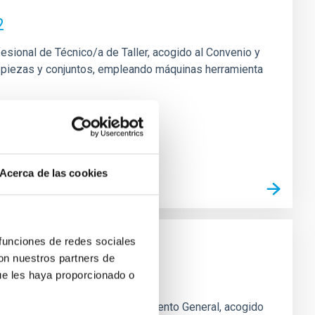
2
fesional de Técnico/a de Taller, acogido al Convenio y
 de piezas y conjuntos, empleando máquinas herramienta
Acerca de las cookies
 funciones de redes sociales
con nuestros partners de
ue les haya proporcionado o
o Laboral -PS-2026-031
rofesional de Técnico/a Mantenimiento General, acogido