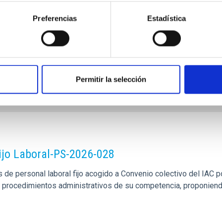
unciones: • Ejecutar y supervisar el mantenimiento general de la
Preferencias
Estadística
Permitir la selección
ijo Laboral-PS-2026-028
de personal laboral fijo acogido a Convenio colectivo del IAC po
los procedimientos administrativos de su competencia, proponien