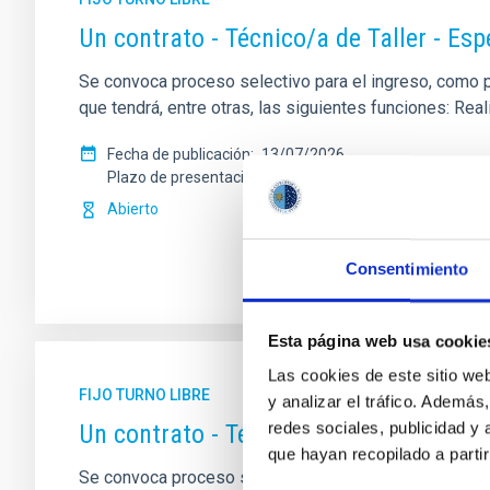
Un contrato - Técnico/a de Taller - Es
Se convoca proceso selectivo para el ingreso, como per
que tendrá, entre otras, las siguientes funciones: Re
Fecha de publicación
13/07/2026
Plazo de presentación hasta el
10/08/2026
Abierto
Consentimiento
Esta página web usa cookie
Las cookies de este sitio we
FIJO TURNO LIBRE
y analizar el tráfico. Ademá
redes sociales, publicidad y
Un contrato - Técnico/a Mantenimient
que hayan recopilado a parti
Se convoca proceso selectivo para el ingreso, como pe