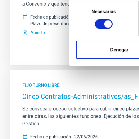
a Convenio y que tendrá, entre otras, las siguientes f
Selección
Necesarias
de
Fecha de publicación
13/07/2026
consentimiento
Plazo de presentación hasta el
10/08/2026
Abierto
Denegar
FIJO TURNO LIBRE
Cinco Contratos-Administrativos/as_F
Se convoca proceso selectivo para cubrir cinco plazas 
entre otras, las siguientes funciones: Ejecución de 
Gestión
Fecha de publicación
22/06/2026