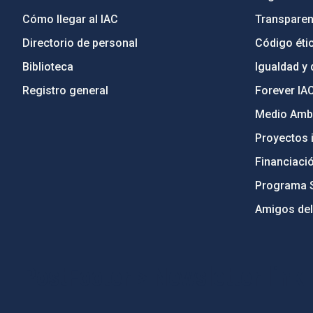
Cómo llegar al IAC
Transparen
Directorio de personal
Código étic
Biblioteca
Igualdad y 
Registro general
Forever IA
Medio Ambi
Proyectos i
Financiaci
Programa 
Amigos del
PostFooter > Newsletter link