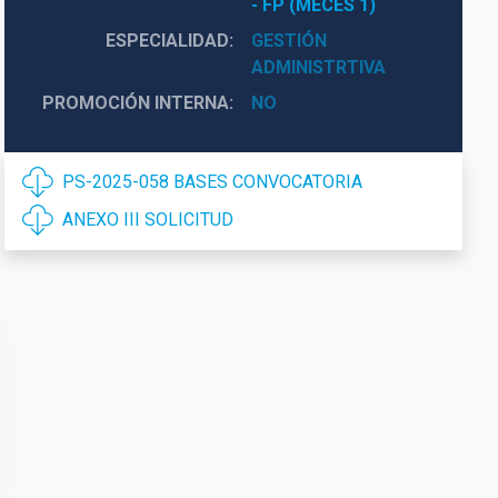
- FP (MECES 1)
ESPECIALIDAD
GESTIÓN
ADMINISTRTIVA
PROMOCIÓN INTERNA
NO
PS-2025-058 BASES CONVOCATORIA
ANEXO III SOLICITUD