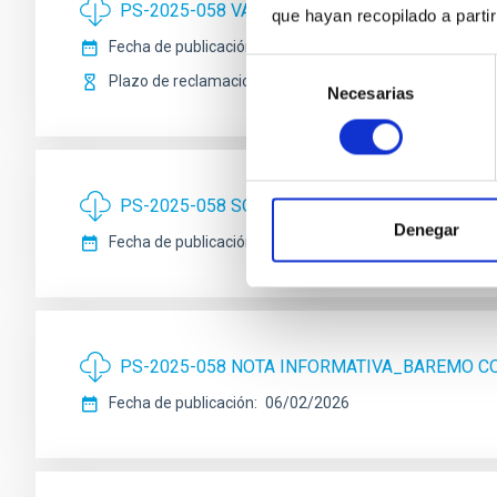
PS-2025-058 VALORACIÓN PROVISIONAL 1ER 
que hayan recopilado a parti
Fecha de publicación
06/02/2026
Selección
Plazo de reclamaciones
13/02/2026
Necesarias
de
consentimiento
PS-2025-058 SOLUCIONARIO 1ER EJERCICIO 
Denegar
Fecha de publicación
06/02/2026
PS-2025-058 NOTA INFORMATIVA_BAREMO 
Fecha de publicación
06/02/2026