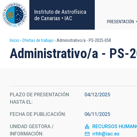
Pasar
al
Instituto de Astrofísica
contenido
de Canarias • IAC
PRESENTACIÓN
principal
Navega
Sobrescribir
Inicio
Ofertas de trabajo
Administrativo/a - PS-2025-058
principa
Administrativo/a - PS-
enlaces
de
ayuda
PLAZO DE PRESENTACIÓN
04/12/2025
a
HASTA EL
la
FECHA DE PUBLICACIÓN
06/11/2025
navegación
UNIDAD GESTORA /
RECURSOS HUMAN
INFORMACIÓN
rrhh@iac.es