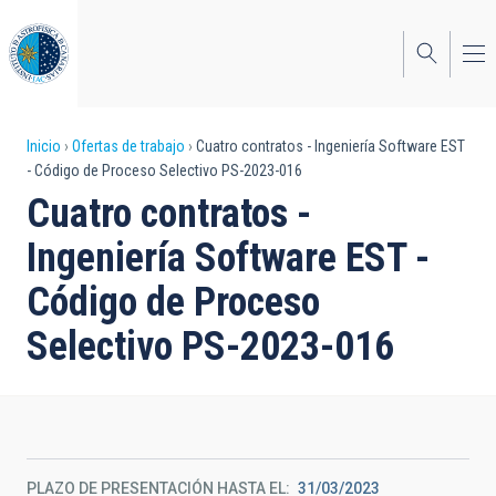
Pasar
al
contenido
principal
Sobrescribir
Inicio
Ofertas de trabajo
Cuatro contratos - Ingeniería Software EST
- Código de Proceso Selectivo PS-2023-016
enlaces
Cuatro contratos -
de
Ingeniería Software EST -
ayuda
Código de Proceso
a
Selectivo PS-2023-016
la
navegación
PLAZO DE PRESENTACIÓN HASTA EL
31/03/2023