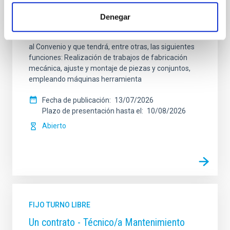
Se convoca proceso selectivo para el ingreso, como
Denegar
personal laboral fijo, de un puesto de trabajo con la
categoría profesional de Técnico/a de Taller, acogido
al Convenio y que tendrá, entre otras, las siguientes
funciones: Realización de trabajos de fabricación
mecánica, ajuste y montaje de piezas y conjuntos,
empleando máquinas herramienta
Fecha de publicación
13/07/2026
Plazo de presentación hasta el
10/08/2026
Abierto
FIJO TURNO LIBRE
Un contrato - Técnico/a Mantenimiento