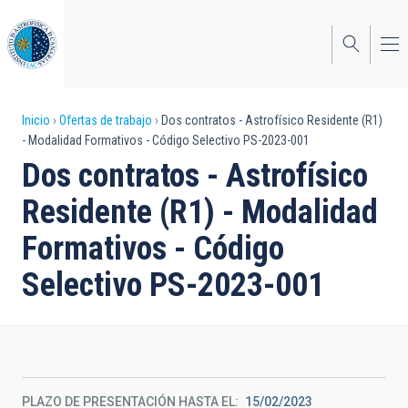
Pasar
al
contenido
principal
Sobrescribir
Inicio
Ofertas de trabajo
Dos contratos - Astrofísico Residente (R1)
- Modalidad Formativos - Código Selectivo PS-2023-001
enlaces
Dos contratos - Astrofísico
de
Residente (R1) - Modalidad
ayuda
Formativos - Código
a
Selectivo PS-2023-001
la
navegación
PLAZO DE PRESENTACIÓN HASTA EL
15/02/2023