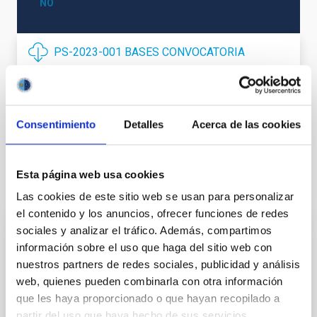
NO
PS-2023-001 BASES CONVOCATORIA
ANEXO VI DECLARACIÓN PERSONAL
ANEXO III SOLICITUD
Consentimiento
Detalles
Acerca de las cookies
Esta página web usa cookies
Te puede interesar
Las cookies de este sitio web se usan para personalizar
el contenido y los anuncios, ofrecer funciones de redes
sociales y analizar el tráfico. Además, compartimos
CONTRATO INDEFINIDO
información sobre el uso que haga del sitio web con
Dos contratos - Ingeniería Especialidad
nuestros partners de redes sociales, publicidad y análisis
Mecánica- GTCAO.PS-2026-057
web, quienes pueden combinarla con otra información
que les haya proporcionado o que hayan recopilado a
Se convoca proceso selectivo para formalizar un
partir del uso que haya hecho de sus servicios.