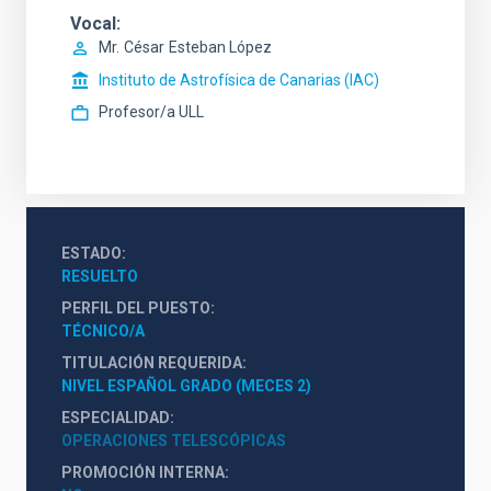
Vocal
Mr.
César
Esteban López
Instituto de Astrofísica de Canarias (IAC)
Profesor/a ULL
ESTADO
RESUELTO
PERFIL DEL PUESTO
TÉCNICO/A
TITULACIÓN REQUERIDA
NIVEL ESPAÑOL GRADO (MECES 2)
ESPECIALIDAD
OPERACIONES TELESCÓPICAS
PROMOCIÓN INTERNA