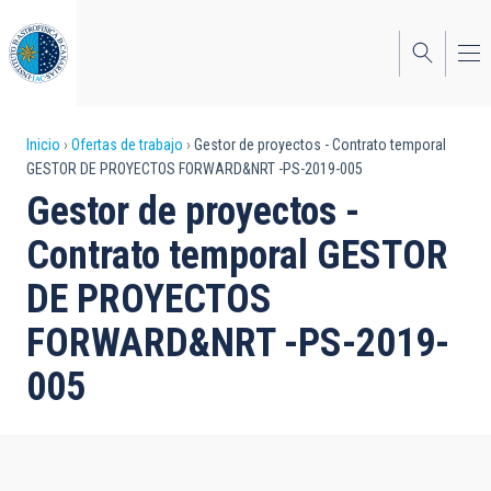
Pasar
al
contenido
principal
Sobrescribir
Inicio
Ofertas de trabajo
Gestor de proyectos - Contrato temporal
GESTOR DE PROYECTOS FORWARD&NRT -PS-2019-005
enlaces
Gestor de proyectos -
de
Contrato temporal GESTOR
ayuda
DE PROYECTOS
a
FORWARD&NRT -PS-2019-
la
navegación
005