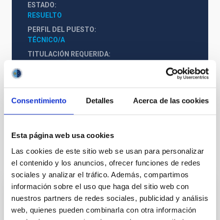
ESTADO
RESUELTO
PERFIL DEL PUESTO
TÉCNICO/A
TITULACIÓN REQUERIDA
NIVEL ESPAÑOL MÁSTER (MECES 3)
PS-2019-005 Bases de Convocatoria.pdf
Consentimiento
Detalles
Acerca de las cookies
Esta página web usa cookies
Las cookies de este sitio web se usan para personalizar
Te puede interesar
el contenido y los anuncios, ofrecer funciones de redes
sociales y analizar el tráfico. Además, compartimos
información sobre el uso que haga del sitio web con
CONTRATO INDEFINIDO
nuestros partners de redes sociales, publicidad y análisis
Dos contratos - Ingeniería Especialidad
web, quienes pueden combinarla con otra información