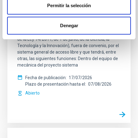
Permitir la selección
Dos contratos - Ingeniería Especialidad
Mecánica- GTCAO.PS-2026-057
Denegar
Se convoca proceso selectivo para formalizar un
contrato laboral de duración indefinida (Artículo 23bis
de la Ley 14/2011, de 1 de junio, de la Ciencia, la
Tecnología y la Innovación), fuera de convenio, por el
sistema general de acceso libre y que tendrá, entre
otras, las siguientes funciones: Dentro del equipo de
mecánica del proyecto sistema
Fecha de publicación
17/07/2026
Plazo de presentación hasta el
07/08/2026
Abierto