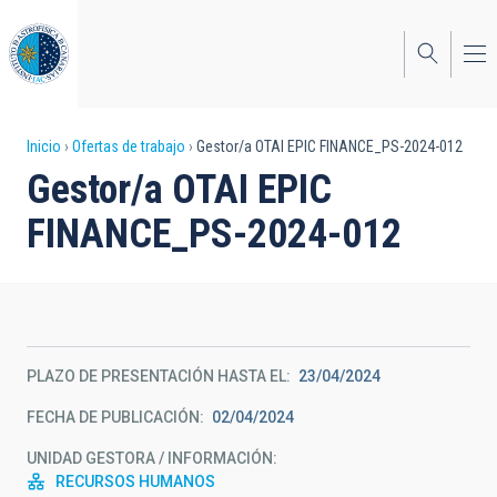
Pasar
al
contenido
principal
Sobrescribir
Inicio
Ofertas de trabajo
Gestor/a OTAI EPIC FINANCE_PS-2024-012
Gestor/a OTAI EPIC
enlaces
FINANCE_PS-2024-012
de
ayuda
a
la
PLAZO DE PRESENTACIÓN HASTA EL
23/04/2024
navegación
FECHA DE PUBLICACIÓN
02/04/2024
UNIDAD GESTORA / INFORMACIÓN
RECURSOS HUMANOS