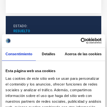
ESTADO
RESUELTO
PERFIL DEL PUESTO
TÉCNICO/A
TITULACIÓN REQUERIDA
Consentimiento
Detalles
Acerca de las cookies
NIVEL ESPAÑOL MÁSTER (MECES 3)
ESPECIALIDAD
GESTIÓN DE PROYECTOS
Esta página web usa cookies
PROMOCIÓN INTERNA
Las cookies de este sitio web se usan para personalizar
NO
el contenido y los anuncios, ofrecer funciones de redes
sociales y analizar el tráfico. Además, compartimos
PS-2024-012 BASES CONVOCATORIA
información sobre el uso que haga del sitio web con
nuestros partners de redes sociales, publicidad y análisis
ANEXO III SOLICITUD