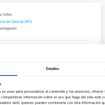
z Tuñón
ísica de Canarias (IAC)
nvestigación
nte
Sosa Méndez
ísica de Canarias (IAC)
Detalles
Rosenberg González
s
ísica de Canarias (IAC)
b se usan para personalizar el contenido y los anuncios, ofrecer
s, compartimos información sobre el uso que haga del sitio web 
 análisis web, quienes pueden combinarla con otra información q