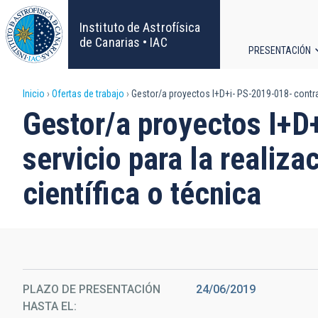
Pasar
al
Instituto de Astrofísica
contenido
de Canarias • IAC
PRESENTACIÓN
principal
Navega
Sobrescribir
Inicio
Ofertas de trabajo
Gestor/a proyectos I+D+i- PS-2019-018- contrato
principa
Gestor/a proyectos I+D
enlaces
servicio para la realiz
de
científica o técnica
ayuda
a
la
navegación
PLAZO DE PRESENTACIÓN
24/06/2019
HASTA EL