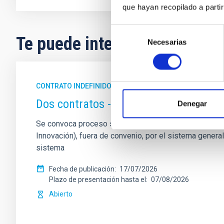
que hayan recopilado a parti
Selección
Te puede interesar
Necesarias
de
consentimiento
CONTRATO INDEFINIDO
Dos contratos - Ingeniería Especiali
Denegar
Se convoca proceso selectivo para formalizar un contrat
Innovación), fuera de convenio, por el sistema genera
sistema
Fecha de publicación
17/07/2026
Plazo de presentación hasta el
07/08/2026
Abierto