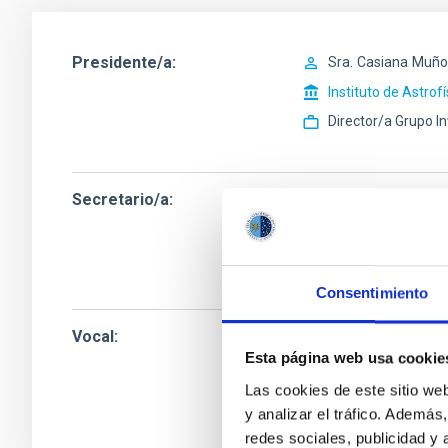
Presidente/a
Sra.
Casiana
Muño
Instituto de Astrof
Director/a Grupo I
Secretario/a
Sr.
Anselmo Cleme
Instituto de Astrof
Gerente OTAI
Consentimiento
Vocal
Sr.
Alfredo Rafael
Esta página web usa cookie
Instituto de Astrof
Las cookies de este sitio we
Ingeniero/a Senior
y analizar el tráfico. Ademá
redes sociales, publicidad y