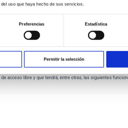
r del uso que haya hecho de sus servicios.
Preferencias
Estadística
dad Mecánica- GTCAO.PS-2026-057
Permitir la selección
o laboral de duración indefinida (Artículo 23bis de la Ley 14/201
l de acceso libre y que tendrá, entre otras, las siguientes funci