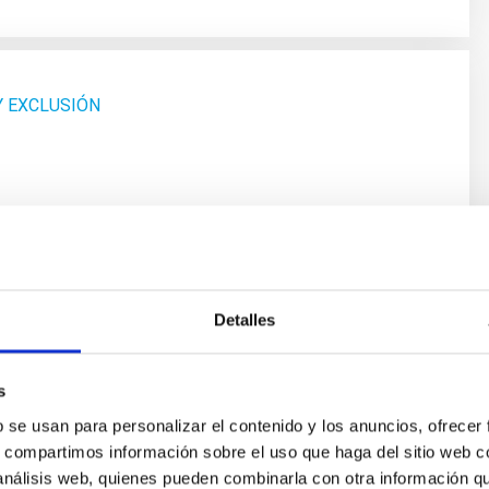
Y EXCLUSIÓN
Detalles
un Ingeniero/a fuera de Convenio, en la modalidad de
uración indefinida y que tendrá, entre otras, las
s
b se usan para personalizar el contenido y los anuncios, ofrecer
ón, validación, puesta en funcionamiento y mantenimiento de
s, compartimos información sobre el uso que haga del sitio web 
 análisis web, quienes pueden combinarla con otra información q