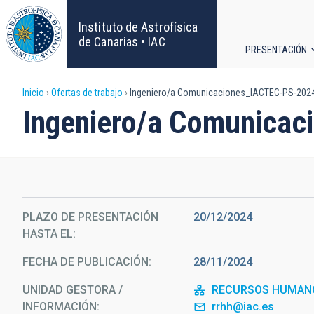
Pasar
al
Instituto de Astrofísica
contenido
de Canarias • IAC
PRESENTACIÓN
principal
Navega
Sobrescribir
Inicio
Ofertas de trabajo
Ingeniero/a Comunicaciones_IACTEC-PS-202
principa
Ingeniero/a Comunica
enlaces
de
ayuda
PLAZO DE PRESENTACIÓN
20/12/2024
a
HASTA EL
la
FECHA DE PUBLICACIÓN
28/11/2024
navegación
UNIDAD GESTORA /
RECURSOS HUMAN
INFORMACIÓN
rrhh@iac.es