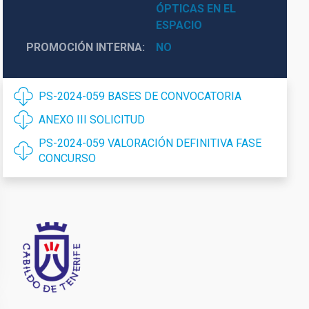
ÓPTICAS EN EL
ESPACIO
PROMOCIÓN INTERNA
NO
PS-2024-059 BASES DE CONVOCATORIA
ANEXO III SOLICITUD
PS-2024-059 VALORACIÓN DEFINITIVA FASE
CONCURSO