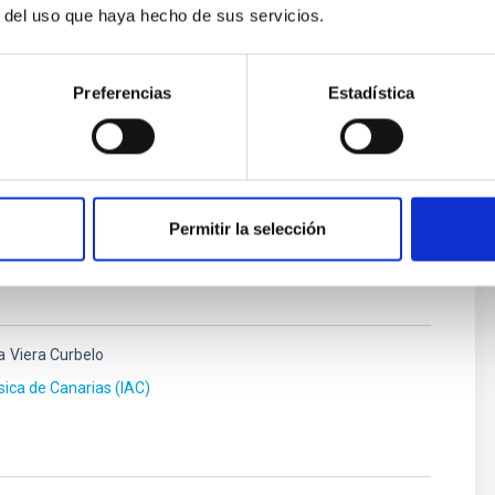
 para comunicaciones ópticas en espacio libre.
r del uso que haya hecho de sus servicios.
municaciones ópticas en espacio libre, especialmente
Preferencias
Estadística
Permitir la selección
a
Viera Curbelo
ísica de Canarias (IAC)