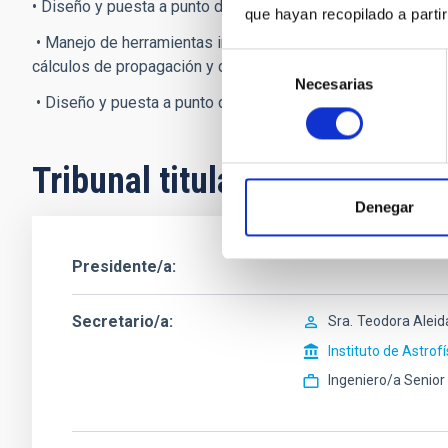
• Diseño y puesta a punto de sistemas de óptica adaptativa
que hayan recopilado a parti
• Manejo de herramientas informáticas específicas para co
Selección
cálculos de propagación y de presupuestos de enlace.
Necesarias
de
• Diseño y puesta a punto de bancos de pruebas.
consentimiento
Tribunal titular
Denegar
Presidente/a
Secretario/a
Sra.
Teodora Aleid
Instituto de Astrof
Ingeniero/a Senior