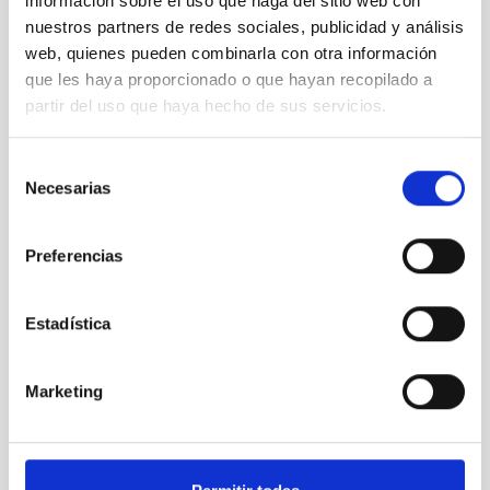
información sobre el uso que haga del sitio web con
NIVEL ESPAÑOL MÁSTER (MECES 3)
nuestros partners de redes sociales, publicidad y análisis
ESPECIALIDAD
web, quienes pueden combinarla con otra información
GESTIÓN DE PROYECTOS
que les haya proporcionado o que hayan recopilado a
PROMOCIÓN INTERNA
partir del uso que haya hecho de sus servicios.
NO
Selección
Necesarias
PS-2024-044 BASES CONVOCATORIA
de
consentimiento
ANEXO III SOLICITUD
Preferencias
Estadística
Marketing