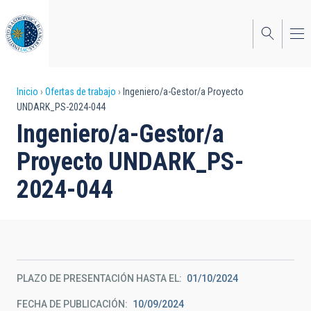
Pasar
al
contenido
principal
Sobrescribir
Inicio
Ofertas de trabajo
Ingeniero/a-Gestor/a Proyecto
UNDARK_PS-2024-044
enlaces
Ingeniero/a-Gestor/a
de
Proyecto UNDARK_PS-
ayuda
2024-044
a
la
navegación
PLAZO DE PRESENTACIÓN HASTA EL
01/10/2024
FECHA DE PUBLICACIÓN
10/09/2024