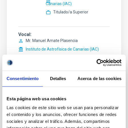
Canarias (IAC)
Titulado/a Superior
Vocal
Mr.
Manuel
Amate Plasencia
Instituto de Astrofísica de Canarias (IAC)
Ingeniero/a Senior
Consentimiento
Detalles
Acerca de las cookies
ESTADO
Esta página web usa cookies
RESUELTO
Las cookies de este sitio web se usan para personalizar
PERFIL DEL PUESTO
el contenido y los anuncios, ofrecer funciones de redes
TÉCNICO/A
sociales y analizar el tráfico. Además, compartimos
TITULACIÓN REQUERIDA