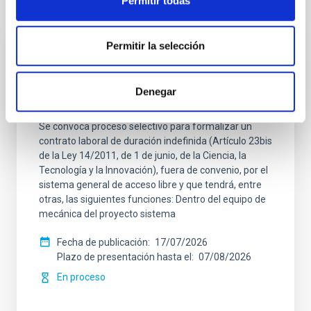
Permitir todas
Te puede interesar
Permitir la selección
CONTRATO INDEFINIDO
Dos contratos - Ingeniería Especialidad
Denegar
Mecánica- GTCAO.PS-2026-057
Se convoca proceso selectivo para formalizar un
contrato laboral de duración indefinida (Artículo 23bis
de la Ley 14/2011, de 1 de junio, de la Ciencia, la
Tecnología y la Innovación), fuera de convenio, por el
sistema general de acceso libre y que tendrá, entre
otras, las siguientes funciones: Dentro del equipo de
mecánica del proyecto sistema
Fecha de publicación
17/07/2026
Plazo de presentación hasta el
07/08/2026
En proceso