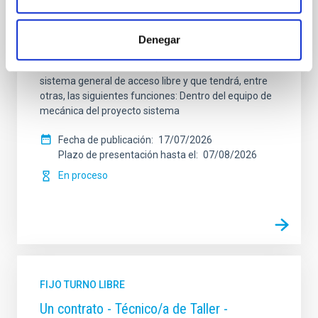
Se convoca proceso selectivo para formalizar un
contrato laboral de duración indefinida (Artículo 23bis
Denegar
de la Ley 14/2011, de 1 de junio, de la Ciencia, la
Tecnología y la Innovación), fuera de convenio, por el
sistema general de acceso libre y que tendrá, entre
otras, las siguientes funciones: Dentro del equipo de
mecánica del proyecto sistema
Fecha de publicación
17/07/2026
Plazo de presentación hasta el
07/08/2026
En proceso
FIJO TURNO LIBRE
Un contrato - Técnico/a de Taller -