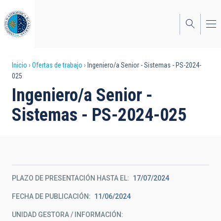
Pasar
al
contenido
principal
Sobrescribir
Inicio
Ofertas de trabajo
Ingeniero/a Senior - Sistemas - PS-2024-
025
enlaces
Ingeniero/a Senior -
de
Sistemas - PS-2024-025
ayuda
a
la
navegación
PLAZO DE PRESENTACIÓN HASTA EL
17/07/2024
FECHA DE PUBLICACIÓN
11/06/2024
UNIDAD GESTORA / INFORMACIÓN