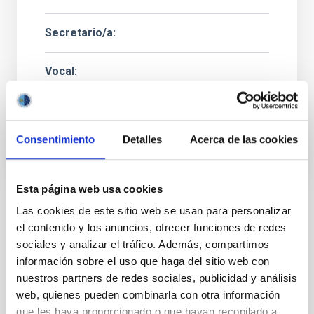
Secretario/a
Vocal
Mr.
José Miguel
Herreros Linares
Instituto de Astrofísica de Canarias (IAC)
Ingeniero/a Senior
Consentimiento
Detalles
Acerca de las cookies
Esta página web usa cookies
Las cookies de este sitio web se usan para personalizar
ESTADO
el contenido y los anuncios, ofrecer funciones de redes
EN PROCESO
sociales y analizar el tráfico. Además, compartimos
PERFIL DEL PUESTO
información sobre el uso que haga del sitio web con
TÉCNICO/A
nuestros partners de redes sociales, publicidad y análisis
TITULACIÓN REQUERIDA
web, quienes pueden combinarla con otra información
NIVEL ESPAÑOL MÁSTER (MECES 3)
que les haya proporcionado o que hayan recopilado a