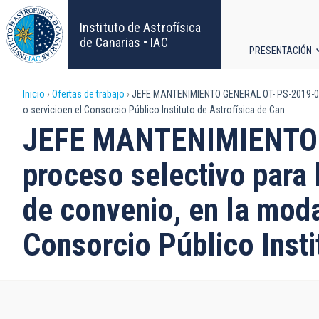
Pasar
al
Instituto de Astrofísica
contenido
de Canarias • IAC
PRESENTACIÓN
principal
Navega
Sobrescribir
Inicio
Ofertas de trabajo
JEFE MANTENIMIENTO GENERAL OT- PS-2019-009- 
principa
o servicioen el Consorcio Público Instituto de Astrofísica de Can
enlaces
JEFE MANTENIMIENTO G
de
proceso selectivo para 
ayuda
de convenio, en la moda
a
Consorcio Público Insti
la
navegación