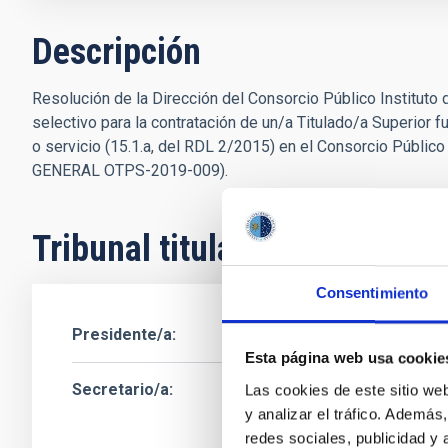
Descripción
Resolución de la Dirección del Consorcio Público Instituto
selectivo para la contratación de un/a Titulado/a Superior f
o servicio (15.1.a, del RDL 2/2015) en el Consorcio Públi
GENERAL OTPS-2019-009).
Tribunal titular
Consentimiento
Presidente/a
Esta página web usa cookie
Secretario/a
Sra.
Antonia Delia
Las cookies de este sitio we
y analizar el tráfico. Ademá
Instituto de Astrof
redes sociales, publicidad y