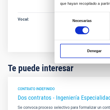
Jefe/a Contabilida
que hayan recopilado a parti
Selección
Vocal
Mr.
Jorge
Gmelch 
Necesarias
de
consentimiento
Instituto de Astrof
Titulado/a Superio
Denegar
Te puede interesar
CONTRATO INDEFINIDO
Dos contratos - Ingeniería Especiali
Se convoca proceso selectivo para formalizar un contrat