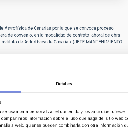
 de Astrofísica de Canarias por la que se convoca proceso
uera de convenio, en la modalidad de contrato laboral de obra
co Instituto de Astrofísica de Canarias. (JEFE MANTENIMIENTO
Detalles
s
García Méndez
b se usan para personalizar el contenido y los anuncios, ofrecer
s, compartimos información sobre el uso que haga del sitio web 
ísica de Canarias (IAC)
 análisis web, quienes pueden combinarla con otra información q