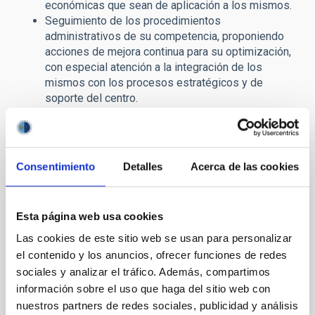
económicas que sean de aplicación a los mismos.
Seguimiento de los procedimientos
administrativos de su competencia, proponiendo
acciones de mejora continua para su optimización,
con especial atención a la integración de los
mismos con los procesos estratégicos y de
soporte del centro.
Tribunal titular
Consentimiento
Detalles
Acerca de las cookies
Presidente/a
Sra.
Rosa Miriam
Esta página web usa cookies
Galván González
Las cookies de este sitio web se usan para personalizar
Instituto de Astrofísica de
el contenido y los anuncios, ofrecer funciones de redes
Canarias (IAC)
sociales y analizar el tráfico. Además, compartimos
Titulado/a Superior PRL
información sobre el uso que haga del sitio web con
nuestros partners de redes sociales, publicidad y análisis