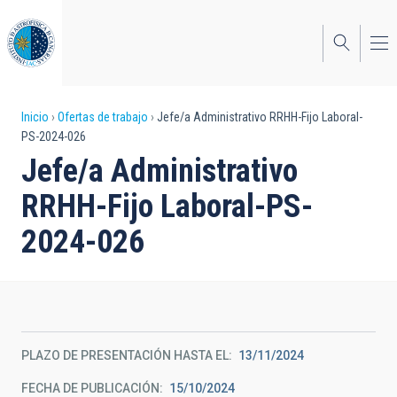
Pasar
al
contenido
principal
Sobrescribir
Inicio
Ofertas de trabajo
Jefe/a Administrativo RRHH-Fijo Laboral-
PS-2024-026
enlaces
Jefe/a Administrativo
de
RRHH-Fijo Laboral-PS-
ayuda
2024-026
a
la
navegación
PLAZO DE PRESENTACIÓN HASTA EL
13/11/2024
FECHA DE PUBLICACIÓN
15/10/2024