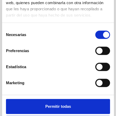
web, quienes pueden combinarla con otra información
Secretario/a
Sr.
Dionisio Jesús
que les haya proporcionado o que hayan recopilado a
Pérez de La Rosa
partir del uso que haya hecho de sus servicios.
Instituto de Astrofísica de
Canarias (IAC)
Selección
Jefe/a Departamento
Necesarias
de
consentimiento
Preferencias
Vocal
Sr.
Jesús
Burgos Martín
Estadística
Instituto de Astrofísica de Canarias (IAC)
Administrador/a Servicios Generales
Marketing
Permitir todas
ESTADO
RESUELTO