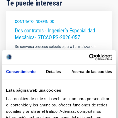
Te puede interesar
CONTRATO INDEFINIDO
Dos contratos - Ingeniería Especialidad
Mecánica- GTCAO.PS-2026-057
Se convoca proceso selectivo para formalizar un
contrato laboral de duración indefinida (Artículo 23bis
de la Ley 14/2011, de 1 de junio, de la Ciencia, la
Tecnología y la Innovación), fuera de convenio, por el
sistema general de acceso libre y que tendrá, entre
Consentimiento
Detalles
Acerca de las cookies
otras, las siguientes funciones: Dentro del equipo de
mecánica del proyecto sistema
Esta página web usa cookies
Fecha de publicación
17/07/2026
Plazo de presentación hasta el
07/08/2026
Las cookies de este sitio web se usan para personalizar
En proceso
el contenido y los anuncios, ofrecer funciones de redes
sociales y analizar el tráfico. Además, compartimos
información sobre el uso que haga del sitio web con