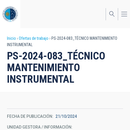
Pasar
al
contenido
principal
Sobrescribir
Inicio
Ofertas de trabajo
PS-2024-083_TÉCNICO MANTENIMIENTO
INSTRUMENTAL
enlaces
PS-2024-083_TÉCNICO
de
MANTENIMIENTO
ayuda
INSTRUMENTAL
a
la
navegación
FECHA DE PUBLICACIÓN
21/10/2024
UNIDAD GESTORA / INFORMACIÓN