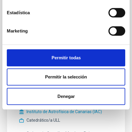
Estadística
Secretario/a
Ms.
María Jesús
Arevalo Morales
Instituto de Astrofísica de
Marketing
Canarias (IAC)
Profesor/a ULL
Permitir todas
Vocal
Mr.
Jesús
Falcón Barroso
Permitir la selección
Instituto de Astrofísica de Canarias (IAC)
Investigador/a Científico/a OPIS
Denegar
Sr.
Evencio
Mediavilla Gradolph
Instituto de Astrofísica de Canarias (IAC)
Catedrático/a ULL