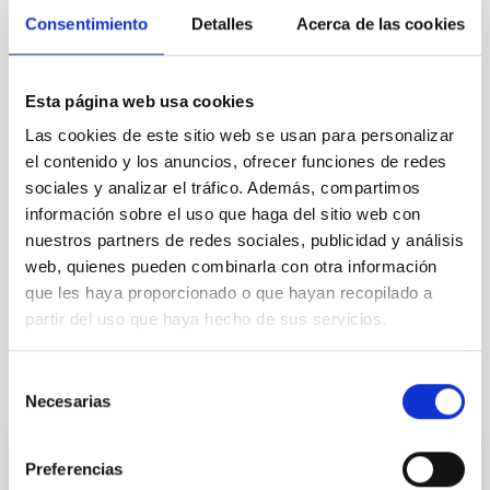
solicitud.
Consentimiento
Detalles
Acerca de las cookies
Una vez realizado este trámite de solicitud telemática, NO es
necesaria la presentación en papel de las solicitudes
Esta página web usa cookies
La no presentación de la solicitud en tiempo y forma y la no
presentación del Impreso de Solicitud (único documento
Las cookies de este sitio web se usan para personalizar
preceptivo
NO
subsanable) supondrá la exclusión del candidato.
el contenido y los anuncios, ofrecer funciones de redes
sociales y analizar el tráfico. Además, compartimos
Para cualquier información adicional, contactar con la
información sobre el uso que haga del sitio web con
Secretaría del Área de Enseñanza (secens@
aaj
[at]
iac.es
(
iac.es
)
).
nuestros partners de redes sociales, publicidad y análisis
web, quienes pueden combinarla con otra información
que les haya proporcionado o que hayan recopilado a
partir del uso que haya hecho de sus servicios.
Selección
Tribunal titular
Necesarias
de
consentimiento
Preferencias
Presidente/a