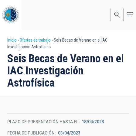
Pasar
al
contenido
principal
Sobrescribir
Inicio
Ofertas de trabajo
Seis Becas de Verano en el IAC
Investigación Astrofísica
enlaces
Seis Becas de Verano en el
de
IAC Investigación
ayuda
Astrofísica
a
la
navegación
PLAZO DE PRESENTACIÓN HASTA EL
18/04/2023
FECHA DE PUBLICACIÓN
03/04/2023