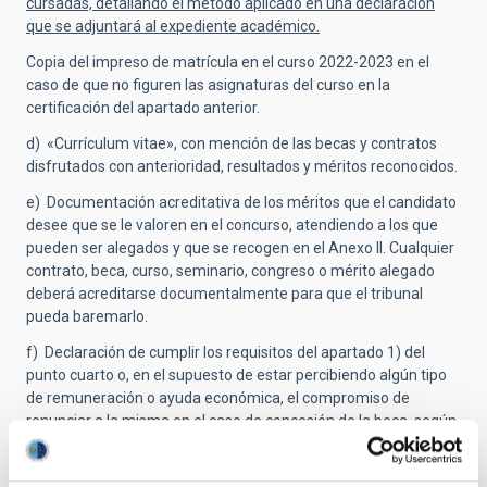
cursadas, detallando el método aplicado en una declaración
que se adjuntará al expediente académico.
Copia del impreso de matrícula en el curso 2022-2023 en el
caso de que no figuren las asignaturas del curso en la
certificación del apartado anterior.
d) «Currículum vitae», con mención de las becas y contratos
disfrutados con anterioridad, resultados y méritos reconocidos.
e) Documentación acreditativa de los méritos que el candidato
desee que se le valoren en el concurso, atendiendo a los que
pueden ser alegados y que se recogen en el Anexo II. Cualquier
contrato, beca, curso, seminario, congreso o mérito alegado
deberá acreditarse documentalmente para que el tribunal
pueda baremarlo.
f) Declaración de cumplir los requisitos del apartado 1) del
punto cuarto o, en el supuesto de estar percibiendo algún tipo
de remuneración o ayuda económica, el compromiso de
renunciar a la misma en el caso de concesión de la beca, según
modelo que figura como Anexo VI.
2)
Cumplimentación detallada del formulario on-line de