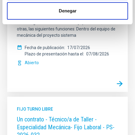
contrato laboral de duración indefinida (Artículo 23bis
de la Ley 14/2011, de 1 de junio, de la Ciencia, la
Denegar
Tecnología y la Innovación), fuera de convenio, por el
sistema general de acceso libre y que tendrá, entre
otras, las siguientes funciones: Dentro del equipo de
mecánica del proyecto sistema
Fecha de publicación
17/07/2026
Plazo de presentación hasta el
07/08/2026
Abierto
FIJO TURNO LIBRE
Un contrato - Técnico/a de Taller -
Especialidad Mecánica- Fijo Laboral - PS-