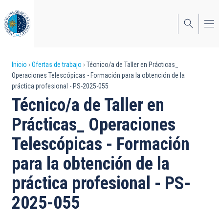
Pasar
al
contenido
principal
Sobrescribir
Inicio
Ofertas de trabajo
Técnico/a de Taller en Prácticas_
Operaciones Telescópicas - Formación para la obtención de la
enlaces
práctica profesional - PS-2025-055
de
Técnico/a de Taller en
ayuda
Prácticas_ Operaciones
a
Telescópicas - Formación
la
para la obtención de la
navegación
práctica profesional - PS-
2025-055