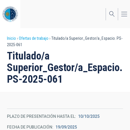
Pasar
al
contenido
principal
Sobrescribir
Inicio
Ofertas de trabajo
Titulado/a Superior_Gestor/a_Espacio. PS-
2025-061
enlaces
Titulado/a
de
Superior_Gestor/a_Espacio.
ayuda
PS-2025-061
a
la
navegación
PLAZO DE PRESENTACIÓN HASTA EL
10/10/2025
FECHA DE PUBLICACIÓN
19/09/2025