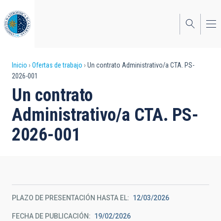
Pasar
al
contenido
principal
Sobrescribir
Inicio
Ofertas de trabajo
Un contrato Administrativo/a CTA. PS-
2026-001
enlaces
Un contrato
de
Administrativo/a CTA. PS-
ayuda
2026-001
a
la
navegación
PLAZO DE PRESENTACIÓN HASTA EL
12/03/2026
FECHA DE PUBLICACIÓN
19/02/2026