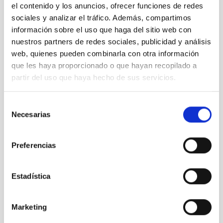
NIVEL ESPAÑOL TÉCNICO SUPERIOR - FP (MECES 
el contenido y los anuncios, ofrecer funciones de redes
1)
sociales y analizar el tráfico. Además, compartimos
información sobre el uso que haga del sitio web con
ESPECIALIDAD
GESTIÓN ADMINISTRATIVA
nuestros partners de redes sociales, publicidad y análisis
web, quienes pueden combinarla con otra información
PROMOCIÓN INTERNA
que les haya proporcionado o que hayan recopilado a
NO
partir del uso que haya hecho de sus servicios.
PS-2026-001_ADM_CTA_BASES
Selección
Necesarias
ANEXO III SOLICITUD
de
consentimiento
Preferencias
Estadística
Marketing