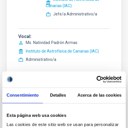
Canarias (IAC)
Jefe/a Administrativo/a
Vocal
Ms.
Natividad
Padrón Armas
Instituto de Astrofísica de Canarias (IAC)
Administrativo/a
Consentimiento
Detalles
Acerca de las cookies
ESTADO
EN PROCESO
PERFIL DEL PUESTO
Esta página web usa cookies
GESTIÓN ADMINISTRATIVA
Las cookies de este sitio web se usan para personalizar
TITULACIÓN REQUERIDA