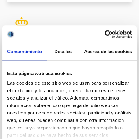
Consentimiento
Detalles
Acerca de las cookies
Te puede interesar
Esta página web usa cookies
Las cookies de este sitio web se usan para personalizar
el contenido y los anuncios, ofrecer funciones de redes
FIJO TURNO LIBRE
sociales y analizar el tráfico. Además, compartimos
Un contrato - Técnico/a de Taller -
información sobre el uso que haga del sitio web con
Especialidad Mecánica- Fijo Laboral - PS-
nuestros partners de redes sociales, publicidad y análisis
2026-032
web, quienes pueden combinarla con otra información
que les haya proporcionado o que hayan recopilado a
Se convoca proceso selectivo para el ingreso, como
partir del uso que haya hecho de sus servicios.
personal laboral fijo, de un puesto de trabajo con la