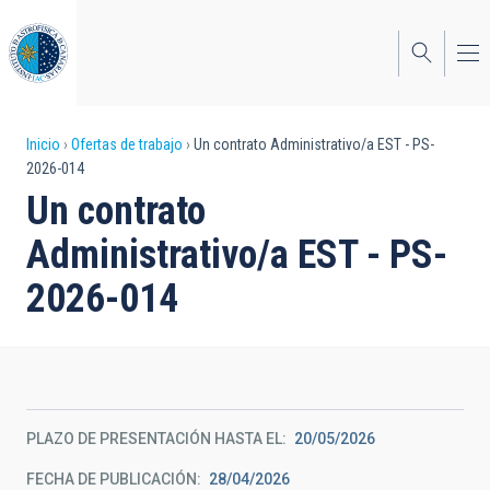
Pasar
al
contenido
principal
Sobrescribir
Inicio
Ofertas de trabajo
Un contrato Administrativo/a EST - PS-
2026-014
enlaces
Un contrato
de
Administrativo/a EST - PS-
ayuda
2026-014
a
la
navegación
PLAZO DE PRESENTACIÓN HASTA EL
20/05/2026
FECHA DE PUBLICACIÓN
28/04/2026