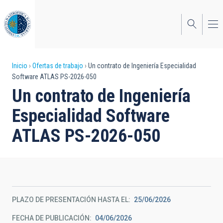
Pasar
al
contenido
principal
Sobrescribir
Inicio
Ofertas de trabajo
Un contrato de Ingeniería Especialidad
Software ATLAS PS-2026-050
enlaces
Un contrato de Ingeniería
de
Especialidad Software
ayuda
ATLAS PS-2026-050
a
la
navegación
PLAZO DE PRESENTACIÓN HASTA EL
25/06/2026
FECHA DE PUBLICACIÓN
04/06/2026