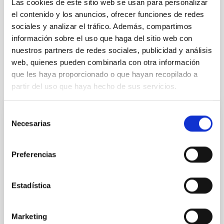
Las cookies de este sitio web se usan para personalizar
PS-2026-050_BASES CONVOCATORIA
el contenido y los anuncios, ofrecer funciones de redes
ANEXO III SOLICITUD
sociales y analizar el tráfico. Además, compartimos
información sobre el uso que haga del sitio web con
nuestros partners de redes sociales, publicidad y análisis
web, quienes pueden combinarla con otra información
que les haya proporcionado o que hayan recopilado a
Te puede interesar
partir del uso que haya hecho de sus servicios.
Selección
CONTRATO INDEFINIDO
Necesarias
de
Dos contratos - Ingeniería Especialidad
consentimiento
Mecánica- GTCAO.PS-2026-057
Preferencias
Se convoca proceso selectivo para formalizar un
contrato laboral de duración indefinida (Artículo 23bis
Estadística
de la Ley 14/2011, de 1 de junio, de la Ciencia, la
Tecnología y la Innovación), fuera de convenio, por el
sistema general de acceso libre y que tendrá, entre
Marketing
otras, las siguientes funciones: Dentro del equipo de