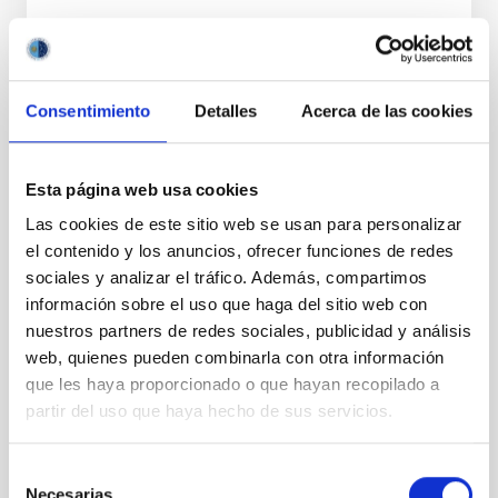
Consentimiento
Detalles
Acerca de las cookies
ESTADO
RESUELTO
PERFIL DEL PUESTO
Esta página web usa cookies
TÉCNICO/A
Las cookies de este sitio web se usan para personalizar
TITULACIÓN REQUERIDA
el contenido y los anuncios, ofrecer funciones de redes
NIVEL ESPAÑOL MÁSTER (MECES 3)
sociales y analizar el tráfico. Además, compartimos
ESPECIALIDAD
información sobre el uso que haga del sitio web con
ÓPTICA
nuestros partners de redes sociales, publicidad y análisis
PROMOCIÓN INTERNA
web, quienes pueden combinarla con otra información
NO
que les haya proporcionado o que hayan recopilado a
partir del uso que haya hecho de sus servicios.
PS-2026-019 BASES CONVOCATORIA
Selección
ANEXO III SOLICITUD
Necesarias