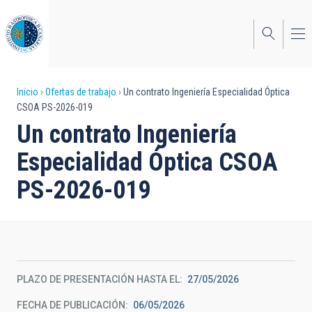
Pasar
al
contenido
principal
Sobrescribir
Inicio
Ofertas de trabajo
Un contrato Ingeniería Especialidad Óptica
CSOA PS-2026-019
enlaces
Un contrato Ingeniería
de
Especialidad Óptica CSOA
ayuda
PS-2026-019
a
la
navegación
PLAZO DE PRESENTACIÓN HASTA EL
27/05/2026
FECHA DE PUBLICACIÓN
06/05/2026