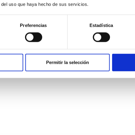
r del uso que haya hecho de sus servicios.
Preferencias
Estadística
dad Mecánica- GTCAO.PS-2026-057
Permitir la selección
o laboral de duración indefinida (Artículo 23bis de la Ley 14/201
l de acceso libre y que tendrá, entre otras, las siguientes funci