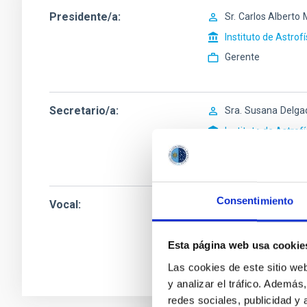
Presidente/a
Sr.
Carlos Alberto
Instituto de Astrof
Gerente
Secretario/a
Sra.
Susana
Delga
Instituto de Astrof
Ingeniero/a Senior
Consentimiento
Vocal
Sr.
Justo
Luna Lóp
Instituto de Astrof
Ingeniero/a
Esta página web usa cookie
Las cookies de este sitio we
y analizar el tráfico. Ademá
redes sociales, publicidad y