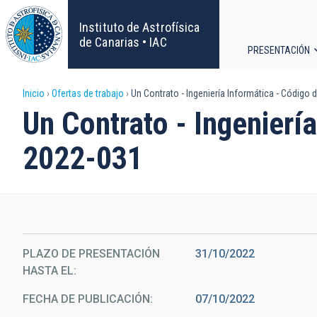
Pasar
al
Instituto de Astrofísica
contenido
de Canarias • IAC
PRESENTACIÓN
principal
Navega
Sobrescribir
Inicio
Ofertas de trabajo
Un Contrato - Ingeniería Informática - Código
principa
Un Contrato - Ingenierí
enlaces
2022-031
de
ayuda
a
la
PLAZO DE PRESENTACIÓN
31/10/2022
HASTA EL
navegación
FECHA DE PUBLICACIÓN
07/10/2022