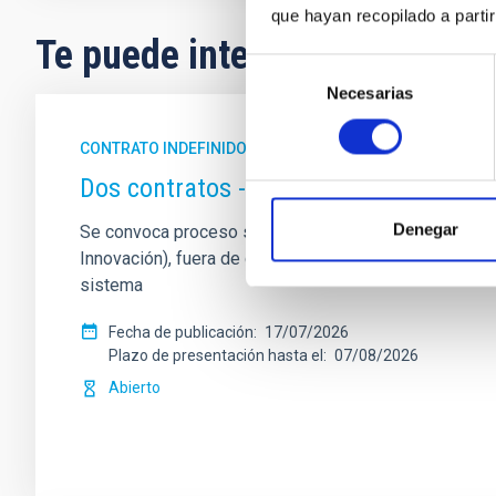
que hayan recopilado a parti
Te puede interesar
Selección
Necesarias
de
consentimiento
CONTRATO INDEFINIDO
Dos contratos - Ingeniería Especiali
Denegar
Se convoca proceso selectivo para formalizar un contrat
Innovación), fuera de convenio, por el sistema genera
sistema
Fecha de publicación
17/07/2026
Plazo de presentación hasta el
07/08/2026
Abierto