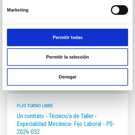
contrato laboral de duración indefinida (Artículo 23bis
de la Ley 14/2011, de 1 de junio, de la Ciencia, la
Marketing
Tecnología y la Innovación), fuera de convenio, por el
sistema general de acceso libre y que tendrá, entre
otras, las siguientes funciones: Dentro del equipo de
mecánica del proyecto sistema
Permitir todas
Fecha de publicación
17/07/2026
Plazo de presentación hasta el
07/08/2026
Permitir la selección
En proceso
Denegar
FIJO TURNO LIBRE
Un contrato - Técnico/a de Taller -
Especialidad Mecánica- Fijo Laboral - PS-
2026-032