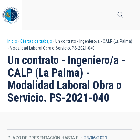
Pasar
al
contenido
principal
Sobrescribir
Inicio
Ofertas de trabajo
Un contrato - Ingeniero/a - CALP (La Palma)
- Modalidad Laboral Obra o Servicio. PS-2021-040
enlaces
Un contrato - Ingeniero/a -
de
CALP (La Palma) -
ayuda
Modalidad Laboral Obra o
a
Servicio. PS-2021-040
la
navegación
PLAZO DE PRESENTACIÓN HASTA EL
23/06/2021