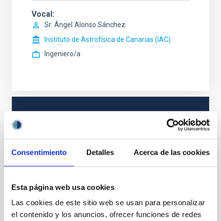
Vocal
Sr.
Ángel
Alonso Sánchez
Instituto de Astrofísica de Canarias (IAC)
Ingeniero/a
ESTADO
RESUELTO
PERFIL DEL PUESTO
Consentimiento
Detalles
Acerca de las cookies
TÉCNICO/A
TITULACIÓN REQUERIDA
NIVEL ESPAÑOL MÁSTER (MECES 3)
Esta página web usa cookies
ESPECIALIDAD
SURVEYS DE GALAXIAS/COSMOLOGÍA
Las cookies de este sitio web se usan para personalizar
el contenido y los anuncios, ofrecer funciones de redes
PROMOCIÓN INTERNA