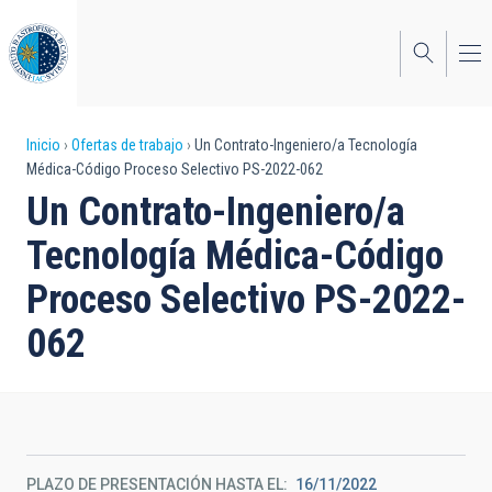
Pasar
al
contenido
principal
Sobrescribir
Inicio
Ofertas de trabajo
Un Contrato-Ingeniero/a Tecnología
Médica-Código Proceso Selectivo PS-2022-062
enlaces
Un Contrato-Ingeniero/a
de
Tecnología Médica-Código
ayuda
Proceso Selectivo PS-2022-
a
062
la
navegación
PLAZO DE PRESENTACIÓN HASTA EL
16/11/2022