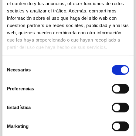
el contenido y los anuncios, ofrecer funciones de redes
Fecha de publicación
17/07/2026
sociales y analizar el tráfico. Además, compartimos
Plazo de presentación hasta el
07/08/2026
información sobre el uso que haga del sitio web con
En proceso
nuestros partners de redes sociales, publicidad y análisis
web, quienes pueden combinarla con otra información
que les haya proporcionado o que hayan recopilado a
partir del uso que haya hecho de sus servicios.
Selección
FIJO TURNO LIBRE
Necesarias
de
Un contrato - Técnico/a de Taller -
consentimiento
Especialidad Mecánica- Fijo Laboral - PS-
Preferencias
2026-032
Se convoca proceso selectivo para el ingreso, como
Estadística
personal laboral fijo, de un puesto de trabajo con la
categoría profesional de Técnico/a de Taller, acogido
al Convenio y que tendrá, entre otras, las siguientes
Marketing
funciones: Realización de trabajos de fabricación