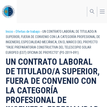
Pasar
al
contenido
principal
Sobrescribir
Inicio
Ofertas de trabajo
UN CONTRATO LABORAL DE TITULADO/A
SUPERIOR, FUERA DE CONVENIO CON LA CATEGORÍA PROFESIONAL DE
enlaces
INGENIERO, ESPECIALIDAD MECÁNICA, EN EL MARCO DEL PROYECTO
"FASE PREPARATORIA CONSTRUCTIVA DEL TELESCOPIO SOLAR
de
EUROPEO (EST) OFICINA DE PROYECTO" (PS-2019-091).
ayuda
UN CONTRATO LABORAL
a
DE TITULADO/A SUPERIOR,
la
FUERA DE CONVENIO CON
navegación
LA CATEGORÍA
PROFESIONAL DE