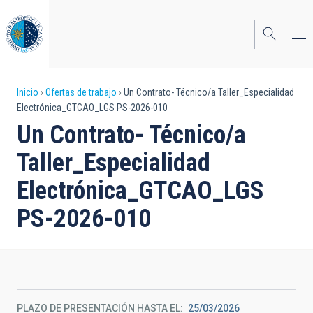
Pasar
al
contenido
principal
Sobrescribir
Inicio
Ofertas de trabajo
Un Contrato- Técnico/a Taller_Especialidad
Electrónica_GTCAO_LGS PS-2026-010
enlaces
Un Contrato- Técnico/a
de
Taller_Especialidad
ayuda
Electrónica_GTCAO_LGS
a
PS-2026-010
la
navegación
PLAZO DE PRESENTACIÓN HASTA EL
25/03/2026