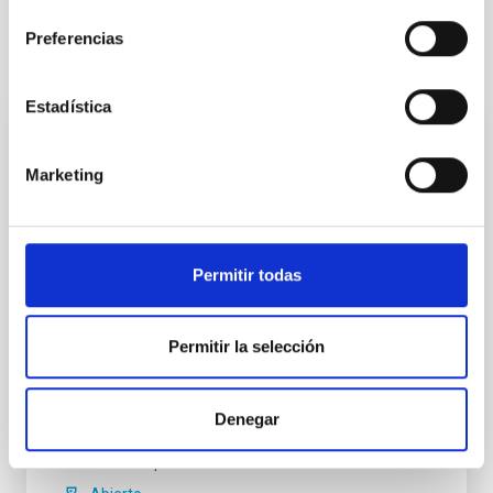
consentimiento
Preferencias
Te puede interesar
Estadística
CONTRATO INDEFINIDO
Marketing
Dos contratos - Ingeniería Especialidad
Mecánica- GTCAO.PS-2026-057
Se convoca proceso selectivo para formalizar un
Permitir todas
contrato laboral de duración indefinida (Artículo 23bis
de la Ley 14/2011, de 1 de junio, de la Ciencia, la
Tecnología y la Innovación), fuera de convenio, por el
Permitir la selección
sistema general de acceso libre y que tendrá, entre
otras, las siguientes funciones: Dentro del equipo de
mecánica del proyecto sistema
Denegar
Fecha de publicación
17/07/2026
Plazo de presentación hasta el
07/08/2026