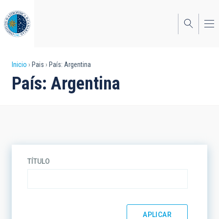
Pasar
al
contenido
principal
Sobrescribir
Inicio
Pais
País: Argentina
País: Argentina
enlaces
de
ayuda
a
la
TÍTULO
navegación