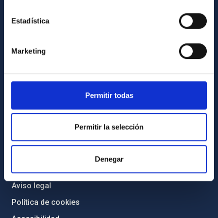
Igualdad y diversidad de género
Estadística
Forever IAC
Medio Ambiente y Sostenibilidad
Marketing
Proyectos institucionales
Financiación externa
Programa Severo Ochoa
Permitir todas
Amigos del IAC
Permitir la selección
PORTAL DEL IAC
Mapa web
Denegar
Políticas de privacidad
Aviso legal
Política de cookies