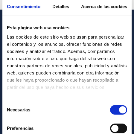
Consentimiento
Detalles
Acerca de las cookies
INFORMACIÓN GENERAL
Esta página web usa cookies
Las cookies de este sitio web se usan para personalizar
Contacto
el contenido y los anuncios, ofrecer funciones de redes
Cómo llegar al IAC
sociales y analizar el tráfico. Además, compartimos
información sobre el uso que haga del sitio web con
Directorio de personal
nuestros partners de redes sociales, publicidad y análisis
Biblioteca
web, quienes pueden combinarla con otra información
que les haya proporcionado o que hayan recopilado a
Registro general
partir del uso que haya hecho de sus servicios.
INFORMACIÓN INSTITUCIONAL
Selección
Legislación
Necesarias
de
consentimiento
Transparencia
Preferencias
Código ético y política antifraude