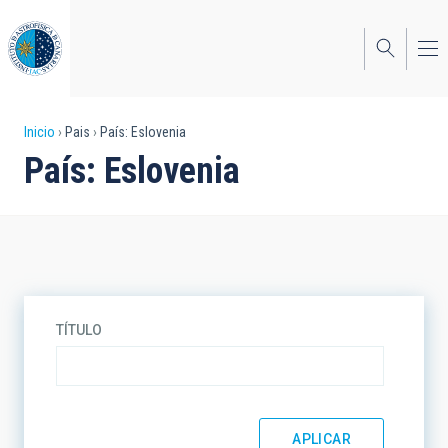
Pasar
al
contenido
principal
Sobrescribir
Inicio
Pais
País: Eslovenia
País: Eslovenia
enlaces
de
ayuda
a
la
TÍTULO
navegación