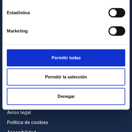
Igualdad y diversidad de género
Estadística
Forever IAC
Medio Ambiente y Sostenibilidad
Marketing
Proyectos institucionales
Financiación externa
Programa Severo Ochoa
Permitir todas
Amigos del IAC
Permitir la selección
PORTAL DEL IAC
Mapa web
Denegar
Políticas de privacidad
Aviso legal
Política de cookies