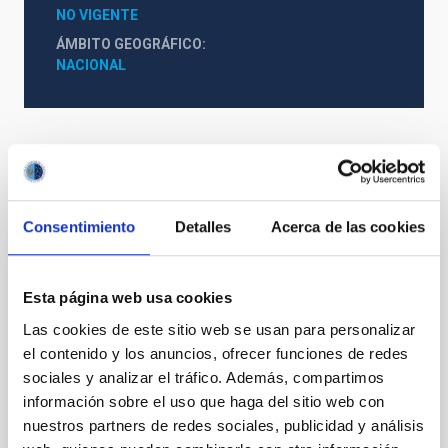
NO VIGENTE
ÁMBITO GEOGRÁFICO
NACIONAL
Otros convenios relacionados
Consentimiento
Detalles
Acerca de las cookies
Acuerdo de explotación científica de los
Esta página web usa cookies
telescopios William Herschel e Isaac
Newton entre el Instituto de Astrofísica de
Las cookies de este sitio web se usan para personalizar
el contenido y los anuncios, ofrecer funciones de redes
Canarias (IAC) y Science and Technology
sociales y analizar el tráfico. Además, compartimos
Facilities Council (STFC) y la Nederlandese
información sobre el uso que haga del sitio web con
Organisatie voor Wetenschappelijk
nuestros partners de redes sociales, publicidad y análisis
Onderzoek (NWO)