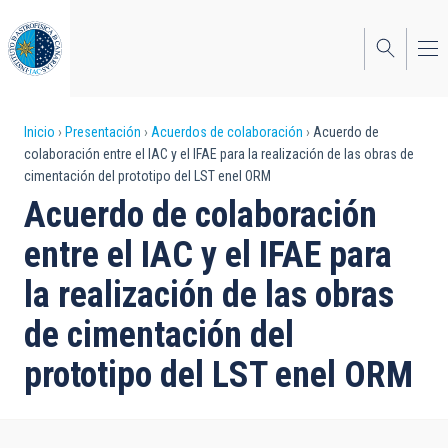
Pasar
al
contenido
principal
Sobrescribir
Inicio
Presentación
Acuerdos de colaboración
Acuerdo de
colaboración entre el IAC y el IFAE para la realización de las obras de
enlaces
cimentación del prototipo del LST enel ORM
de
Acuerdo de colaboración
ayuda
entre el IAC y el IFAE para
a
la realización de las obras
la
de cimentación del
navegación
prototipo del LST enel ORM