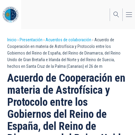
Pasar
al
contenido
principal
Sobrescribir
Inicio
Presentación
Acuerdos de colaboración
Acuerdo de
Cooperación en materia de Astrofísica y Protocolo entre los
enlaces
Gobiernos del Reino de España, del Reino de Dinamarca, del Reino
Unido de Gran Bretaña e Irlanda del Norte y del Reino de Suecia,
de
hechos en Santa Cruz de la Palma (Canarias) el 26 de m
ayuda
Acuerdo de Cooperación en
a
materia de Astrofísica y
la
Protocolo entre los
navegación
Gobiernos del Reino de
España, del Reino de