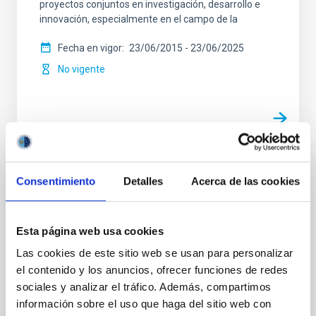
proyectos conjuntos en investigación, desarrollo e
innovación, especialmente en el campo de la
Fecha en vigor
23/06/2015
-
23/06/2025
No vigente
Convenio Marco entre la Universidad
Consentimiento
Detalles
Acerca de las cookies
Europea de Canarias y el Instituto de
Astrofísica de Canarias
Esta página web usa cookies
Establecer un marco para la realización en común de
Las cookies de este sitio web se usan para personalizar
actividades de formación, intercambio de alumnos,
el contenido y los anuncios, ofrecer funciones de redes
asesoramiento e investigación
sociales y analizar el tráfico. Además, compartimos
Fecha en vigor
23/06/2014
-
23/06/2024
información sobre el uso que haga del sitio web con