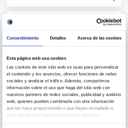
Adenda al Convenio de colaboración entre
el IAC, Fundación CajaCanarias y Fundación
Consentimiento
Detalles
Acerca de las cookies
La Caixa para el programa internacional de
Becas de Doctorado
El objeto es la adhesión de la Fundación CajaCanarias
Esta página web usa cookies
al convenio de colaboración de fecha 23 de enero de
Las cookies de este sitio web se usan para personalizar
2013 con la finalidad de colaborar conjuntamente en
el contenido y los anuncios, ofrecer funciones de redes
el desarrollo del “Programa Internacional
sociales y analizar el tráfico. Además, compartimos
Fecha en vigor
29/07/2015
-
31/12/2016
información sobre el uso que haga del sitio web con
nuestros partners de redes sociales, publicidad y análisis
No vigente
web, quienes pueden combinarla con otra información
que les haya proporcionado o que hayan recopilado a
partir del uso que haya hecho de sus servicios.