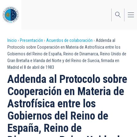
Pasar
al
contenido
principal
Sobrescribir
Inicio
Presentación
Acuerdos de colaboración
Addenda al
Protocolo sobre Cooperación en Materia de Astrofísica entre los
enlaces
Gobiernos del Reino de España, Reino de Dinamarca, Reino Unido de
Gran Bretaña e Irlanda del Norte y del Reino de Suecia, firmada en
de
Madrid el 8 de abril de 1983
ayuda
Addenda al Protocolo sobre
a
Cooperación en Materia de
la
Astrofísica entre los
navegación
Gobiernos del Reino de
España, Reino de