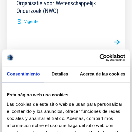
Organisatie voor Wetenschappelijk
Onderzoek (NWO)
Vigente
Acuerdo para la instalación del Telescopio
Consentimiento
Detalles
Acerca de las cookies
de Treinta Metros (TMT) en el
Observatorio del Roque de los Muchachos
entre el IAC y el TMT International
Esta página web usa cookies
Observatory LLC
Las cookies de este sitio web se usan para personalizar
Regular las condiciones para la instalación del TMT
el contenido y los anuncios, ofrecer funciones de redes
en el ORM, su futura operación y, cuando así se
sociales y analizar el tráfico. Además, compartimos
decida de mutuo acuerdo, su demolición, retirada y
información sobre el uso que haga del sitio web con
restauración del emplazamiento