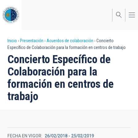
Pasar
al
contenido
principal
Sobrescribir
Inicio
Presentación
Acuerdos de colaboración
Concierto
Específico de Colaboración para la formación en centros de trabajo
enlaces
Concierto Específico de
de
Colaboración para la
ayuda
formación en centros de
a
trabajo
la
navegación
FECHA EN VIGOR
26/02/2018
-
25/02/2019