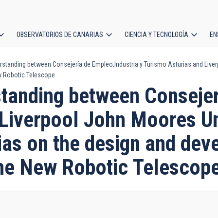
OBSERVATORIOS DE CANARIAS
CIENCIA Y TECNOLOGÍA
EN
ción
anding between Consejería de Empleo,Industria y Turismo Asturias and Liverpo
l
w Robotic Telescope
anding between Consejerí
Liverpool John Moores Uni
ias on the design and dev
the New Robotic Telescop