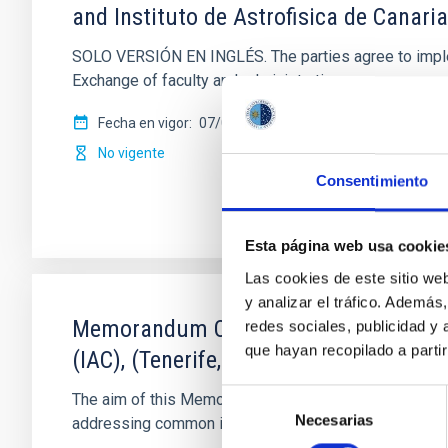
and Instituto de Astrofisica de Canari
SOLO VERSIÓN EN INGLÉS. The parties agree to impleme
Exchange of faculty and administrative
Fecha en vigor
07/03/2018
-
06/03/2022
No vigente
Consentimiento
Esta página web usa cookie
Las cookies de este sitio we
y analizar el tráfico. Ademá
Memorandum Of Understanding between 
redes sociales, publicidad y
que hayan recopilado a parti
(IAC), (Tenerife, Spain)
Selección
The aim of this Memorandum of Understanding (MoU) is
Necesarias
de
addressing common interests
consentimiento