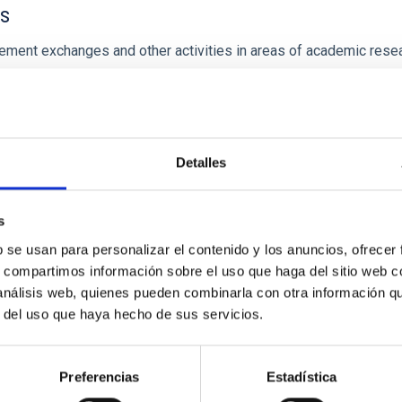
as
nt exchanges and other activities in areas of academic researc
Detalles
s
b se usan para personalizar el contenido y los anuncios, ofrecer
s, compartimos información sobre el uso que haga del sitio web 
MorphOptic, Inc. Maui (Hawai’i, USA) and the
 análisis web, quienes pueden combinarla con otra información q
r del uso que haya hecho de sus servicios.
 to establish the baseline of joint work between the participan
Preferencias
Estadística