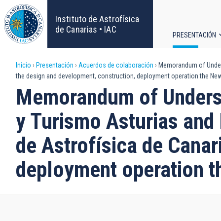
Pasar
al
Instituto de Astrofísica
contenido
de Canarias • IAC
PRESENTACIÓN
principal
Navega
Sobrescribir
Inicio
Presentación
Acuerdos de colaboración
Memorandum of Underst
principa
the design and development, construction, deployment operation the Ne
enlaces
Memorandum of Underst
de
y Turismo Asturias and 
ayuda
de Astrofísica de Canar
a
deployment operation 
la
navegación