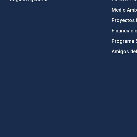
Medio Ambi
Proyectos i
Financiaci
Programa 
Amigos del
PostFooter > Newsletter link