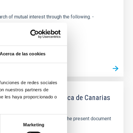
h of mutual interest through the following. -
Acerca de las cookies
 funciones de redes sociales
con nuestros partners de
 Instituto de Astrofísica de Canarias
ue les haya proporcionado o
ts from the time of signature of the present document
Marketing