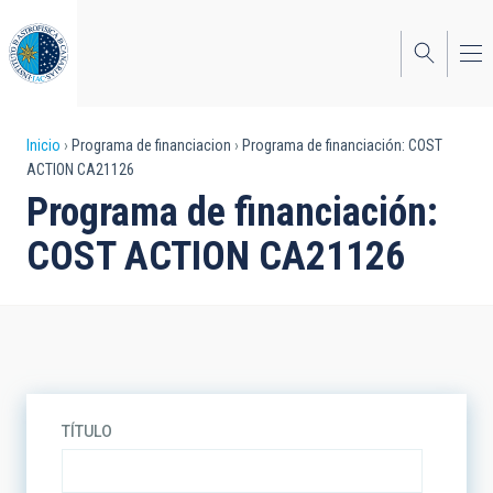
Pasar
al
contenido
principal
Sobrescribir
Inicio
Programa de financiacion
Programa de financiación: COST
ACTION CA21126
enlaces
Programa de financiación:
de
COST ACTION CA21126
ayuda
a
la
navegación
TÍTULO