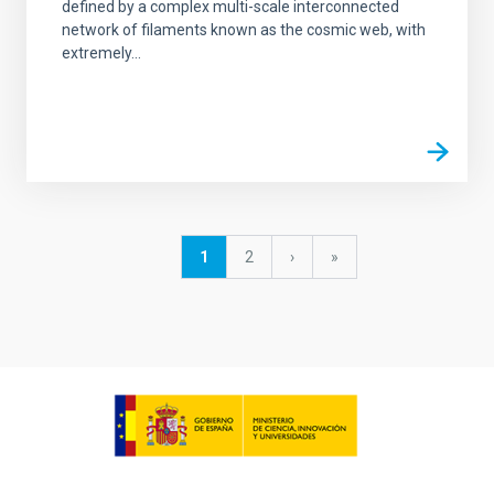
defined by a complex multi-scale interconnected
network of filaments known as the cosmic web, with
extremely...
Paginación
Página
1
Página
2
Siguiente
›
última
»
actual
página
página