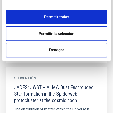
Excelencia en galaxias - Hermanando el
IAC (ExGal-Twin)
Permitir todas
Con esta acción de Twinning se pretende fortalecer
la capacidad investigadora y de trabajo en red, el
Permitir la selección
perfil y el impacto del Instituto de Astrofísica de...
Denegar
SUBVENCIÓN
JADES: JWST + ALMA Dust Enshrouded
Star-formation in the Spiderweb
protocluster at the cosmic noon
The distribution of matter within the Universe is