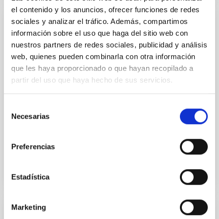
el contenido y los anuncios, ofrecer funciones de redes
sociales y analizar el tráfico. Además, compartimos
SUBVENCIÓN
información sobre el uso que haga del sitio web con
Evolución temporal de las propiedades de
nuestros partners de redes sociales, publicidad y análisis
la Vía Láctea a partir de sinergias
web, quienes pueden combinarla con otra información
que les haya proporcionado o que hayan recopilado a
observacionales y teóricas. (GA
partir del uso que haya hecho de sus servicios.
101066193)
Comprender cómo se forman y evolucionan las
Selección
galaxias en el Universo es un objetivo clave a largo
Necesarias
de
plazo de la Astrofísica. En este sentido, nuestra
consentimiento
Galaxia...
Preferencias
Estadística
Marketing
SUBVENCIÓN