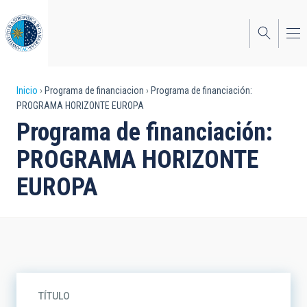
Pasar
al
contenido
principal
Sobrescribir
Inicio
Programa de financiacion
Programa de financiación:
PROGRAMA HORIZONTE EUROPA
enlaces
Programa de financiación:
de
PROGRAMA HORIZONTE
ayuda
EUROPA
a
la
navegación
TÍTULO