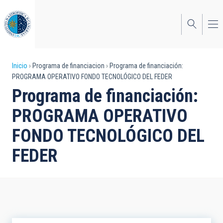
Pasar
al
contenido
principal
Sobrescribir
Inicio
Programa de financiacion
Programa de financiación:
PROGRAMA OPERATIVO FONDO TECNOLÓGICO DEL FEDER
enlaces
Programa de financiación:
de
PROGRAMA OPERATIVO
ayuda
FONDO TECNOLÓGICO DEL
a
FEDER
la
navegación