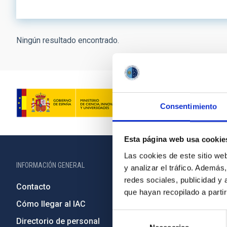
Ningún resultado encontrado.
Consentimiento
Esta página web usa cookie
Las cookies de este sitio we
INFORMACIÓN GENERAL
INFORMACIÓN 
y analizar el tráfico. Ademá
redes sociales, publicidad y
Contacto
Legislació
que hayan recopilado a parti
Cómo llegar al IAC
Transparen
Selección
Directorio de personal
Código étic