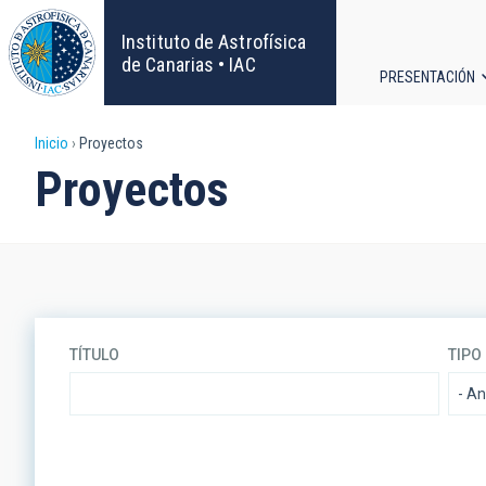
Pasar
al
Instituto de Astrofísica
contenido
de Canarias • IAC
PRESENTACIÓN
principal
Navega
Sobrescribir
Inicio
Proyectos
principa
Proyectos
enlaces
de
ayuda
a
TÍTULO
TIPO
la
navegación
LÍNEA DE INVESTIGACIÓN