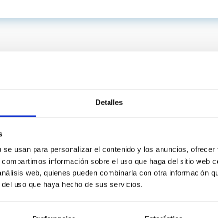
Detalles
s
b se usan para personalizar el contenido y los anuncios, ofrecer
INSTITUCIONAL
PORTAL DEL IAC
s, compartimos información sobre el uso que haga del sitio web 
 análisis web, quienes pueden combinarla con otra información q
n
Mapa web
r del uso que haya hecho de sus servicios.
cia
Políticas de privacidad
o y política antifraude
Aviso legal