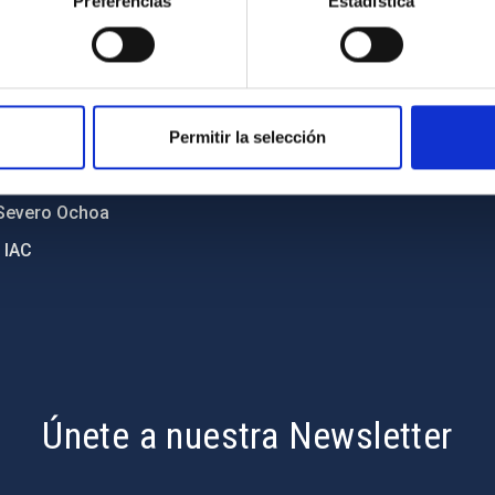
Preferencias
Estadística
diversidad de género
Política de cookies
C
Accesibilidad
ente y Sostenibilidad
nstitucionales
Permitir la selección
ón externa
Severo Ochoa
 IAC
Únete a nuestra Newsletter