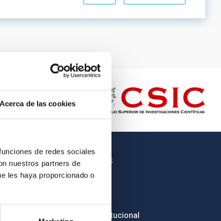
Acerca de las cookies
 funciones de redes sociales
OTROS ENLACES
con nuestros partners de
ue les haya proporcionado o
Empleo
Licitaciones
Imagen institucional