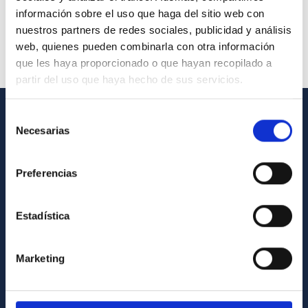
información sobre el uso que haga del sitio web con
nuestros partners de redes sociales, publicidad y análisis
web, quienes pueden combinarla con otra información
que les haya proporcionado o que hayan recopilado a
partir del uso que haya hecho de sus servicios.
Selección
INFORMACIÓN GENERAL
Necesarias
de
consentimiento
Contacto
Preferencias
Cómo llegar al IAC
Directorio de personal
Estadística
Biblioteca
Registro general
Marketing
INFORMACIÓN INSTITUCIONAL