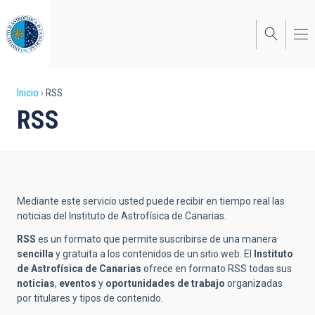
Pasar
al
contenido
principal
Sobrescribir
Inicio
RSS
RSS
enlaces
de
ayuda
a
Mediante este servicio usted puede recibir en tiempo real las
la
noticias del Instituto de Astrofísica de Canarias.
navegación
RSS
es un formato que permite suscribirse de una manera
sencilla
y gratuita a los contenidos de un sitio web. El
Instituto
de Astrofísica de Canarias
ofrece en formato RSS todas sus
noticias
,
eventos
y
oportunidades de trabajo
organizadas
por titulares y tipos de contenido.