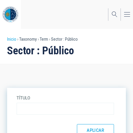
Pasar
al
contenido
principal
Sobrescribir
Inicio
Taxonomy
Term
Sector : Público
Sector : Público
enlaces
de
ayuda
a
la
TÍTULO
navegación