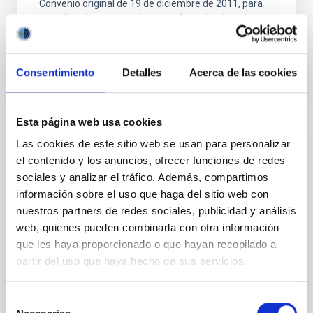
Convenio original de 19 de diciembre de 2011, para
actualizar los porcentajes de cofinanciación del
Fondo...
Consentimiento
Detalles
Acerca de las cookies
Esta página web usa cookies
Las cookies de este sitio web se usan para personalizar
CONVENIO
el contenido y los anuncios, ofrecer funciones de redes
sociales y analizar el tráfico. Además, compartimos
Adenda 1 modificación Acuerdo de
información sobre el uso que haga del sitio web con
colaboración entre el IAC y la Universidad
nuestros partners de redes sociales, publicidad y análisis
de La Laguna para la cesión temporal de
web, quienes pueden combinarla con otra información
equipamiento científico-tecnológico
que les haya proporcionado o que hayan recopilado a
Prórroga del acuerdo de Colaboración entre el IAC y
partir del uso que haya hecho de sus servicios.
la Universidad de La Laguna para la cesión temporal
de equipamiento científico Tecnológico
Selección