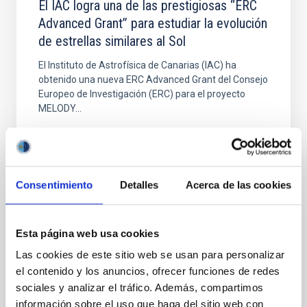
El IAC logra una de las prestigiosas “ERC
Advanced Grant” para estudiar la evolución
de estrellas similares al Sol
El Instituto de Astrofísica de Canarias (IAC) ha
obtenido una nueva ERC Advanced Grant del Consejo
Europeo de Investigación (ERC) para el proyecto
MELODY...
Consentimiento
Detalles
Acerca de las cookies
NOTICIA
Esta página web usa cookies
El IAC organiza una jornada sobre las
Las cookies de este sitio web se usan para personalizar
oportunidades del ERC en Horizonte
el contenido y los anuncios, ofrecer funciones de redes
Europa
sociales y analizar el tráfico. Además, compartimos
información sobre el uso que haga del sitio web con