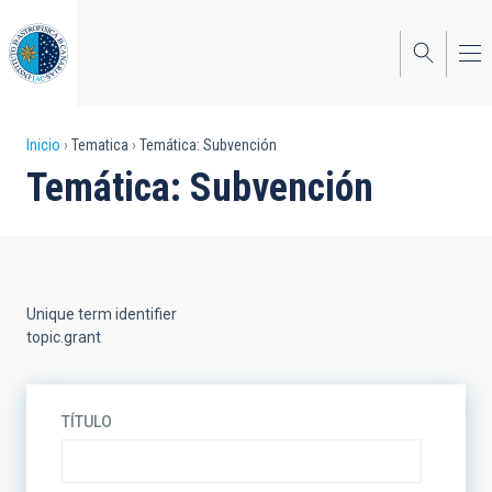
Pasar
al
contenido
principal
Sobrescribir
Inicio
Tematica
Temática: Subvención
Temática: Subvención
enlaces
de
ayuda
a
Unique term identifier
la
topic.grant
navegación
TÍTULO