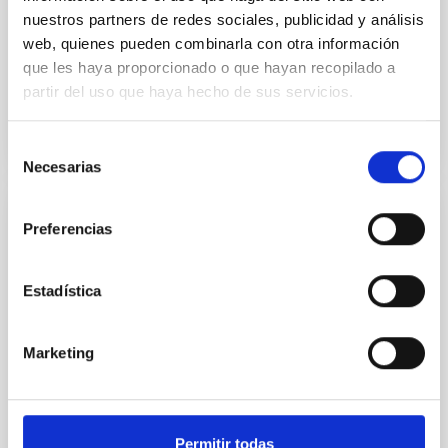
El Instituto de Astrofísica de Canarias (IAC) celebró
nuestros partners de redes sociales, publicidad y análisis
este martes en el Museo de la Ciencia y el Cosmos de
web, quienes pueden combinarla con otra información
Tenerife una jornada centrada en promover la...
que les haya proporcionado o que hayan recopilado a
partir del uso que haya hecho de sus servicios.
Selección
Necesarias
de
consentimiento
NOTICIA
Preferencias
El IAC, reconocido por su contribución a la
Ciencia en el 47 Aniversario de la
Estadística
Constitución
El Instituto de Astrofísica de Canarias (IAC) ha sido
Marketing
distinguido por la Delegación del Gobierno en
Canarias con uno de los reconocimientos entregados
durante...
Permitir todas