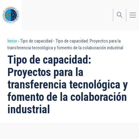
Pasar
al
contenido
principal
Sobrescribir
Inicio
Tipo de capacidad
Tipo de capacidad: Proyectos para la
transferencia tecnológica y fomento de la colaboración industrial
enlaces
Tipo de capacidad:
de
Proyectos para la
ayuda
transferencia tecnológica y
a
fomento de la colaboración
la
navegación
industrial