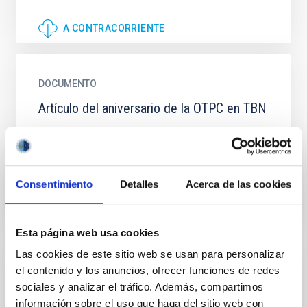
A CONTRACORRIENTE
DOCUMENTO
Artículo del aniversario de la OTPC en TBN
La Oficina Técnica que Protege el Cielo de Canarias
Cumple su Veinte Aniversario
Consentimiento
Detalles
Acerca de las cookies
ARTÍCULO DEL ANIVERSARIO DE LA OTPC EN
TBN
Esta página web usa cookies
Las cookies de este sitio web se usan para personalizar
el contenido y los anuncios, ofrecer funciones de redes
DOCUMENTO
sociales y analizar el tráfico. Además, compartimos
Artículo sobre contaminación lumínica en
información sobre el uso que haga del sitio web con