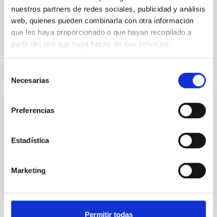
Tenerife
nuestros partners de redes sociales, publicidad y análisis
web, quienes pueden combinarla con otra información
Contaminación lumínica en Tenerife
que les haya proporcionado o que hayan recopilado a
partir del uso que haya hecho de sus servicios.
ARTÍCULO SOBRE CONTAMINACIÓN LUMÍNICA
Selección
EN TENERIFE
Necesarias
de
consentimiento
Preferencias
DOCUMENTO
Astrofísica Estelar para el Grupo Local
Estadística
Cambridge University Press también ha publicado el
volumen dedicado a la Canary Islands Winter School
of Astrophysics de 1996, sobre "Astrofísica estelar
Marketing
para...
Permitir todas