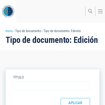
Pasar
al
contenido
principal
Sobrescribir
Inicio
Tipo de documento
Tipo de documento: Edición
Tipo de documento: Edición
enlaces
de
ayuda
a
la
TÍTULO
navegación